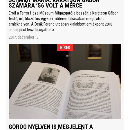
SZÁMÁRA ’56 VOLT A MÉRCE
Erről a Terror Háza Múzeum főigazgatója beszélt a Karátson Gábor
festő, író, filozófus egykori műteremlakásában megnyitott
emlékhelyen. A Deák Ferenc utcában kialakított emlékpont 2018
januárjától lesz látogatható.
2017. december 13.
HÍREK
GÖRÖG NYELVEN IS MEGJELENT A