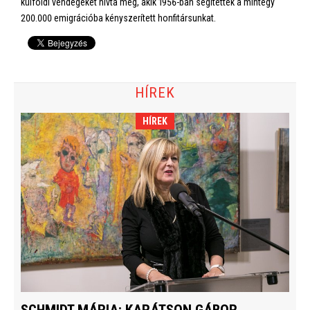
külföldi vendégeket hívta meg, akik 1956-ban segítették a mintegy
200.000 emigrációba kényszerített honfitársunkat.
HÍREK
HÍREK
SCHMIDT MÁRIA: KARÁTSON GÁBOR