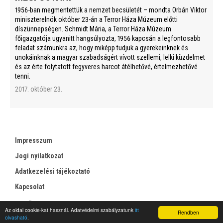
1956-ban megmentettük a nemzet becsületét – mondta Orbán Viktor
miniszterelnök október 23-án a Terror Háza Múzeum előtti
díszünnepségen. Schmidt Mária, a Terror Háza Múzeum
főigazgatója ugyanitt hangsúlyozta, 1956 kapcsán a legfontosabb
feladat számunkra az, hogy miképp tudjuk a gyerekeinknek és
unokáinknak a magyar szabadságért vívott szellemi, lelki küzdelmet
és az érte folytatott fegyveres harcot átélhetővé, értelmezhetővé
tenni.
2017. október 23.
Impresszum
Jogi nyilatkozat
Adatkezelési tájékoztató
Kapcsolat
RSS
Az oldal cookie-kat használ. Adatvédelmi szabályzatunk
itt
Rendben
olvasható
.