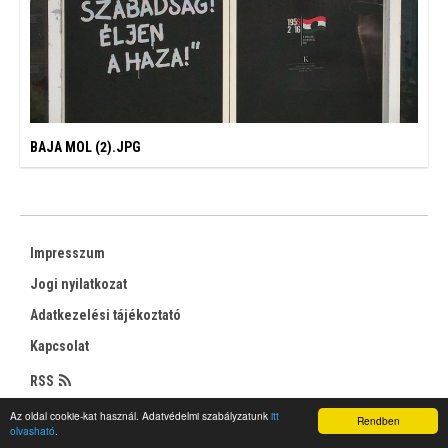
BAJA MOL (2).JPG
Impresszum
Jogi nyilatkozat
Adatkezelési tájékoztató
Kapcsolat
RSS
Az oldal cookie-kat használ. Adatvédelmi szabályzatunk
itt
Rendben
olvasható
.