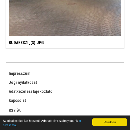
BUDAKESZI_(3).JPG
Impresszum
Jogi nyilatkozat
Adatkezelési tájékoztató
Kapcsolat
RSS
Az oldal cookie-kat használ. Adatvédelmi szabályzatunk
itt
Rendben
olvasható
.