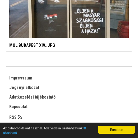
MOL BUDAPEST XIV..JPG
Impresszum
Jogi nyilatkozat
Adatkezelési tájékoztató
Kapcsolat
RSS
Az oldal cookie-kat használ. Adatvédelmi szabályzatunk
itt
Rendben
olvasható
.