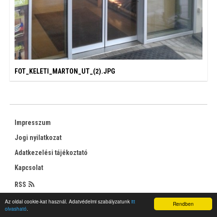
FOT_KELETI_MARTON_UT_(2).JPG
Impresszum
Jogi nyilatkozat
Adatkezelési tájékoztató
Kapcsolat
RSS
Az oldal cookie-kat használ. Adatvédelmi szabályzatunk
itt
Rendben
olvasható
.