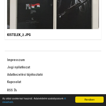
KISTELEK_2.JPG
Impresszum
Jogi nyilatkozat
Adatkezelési tájékoztató
Kapcsolat
RSS
Az oldal cookie-kat használ. Adatvédelmi szabályzatunk
itt
Rendben
olvasható
.