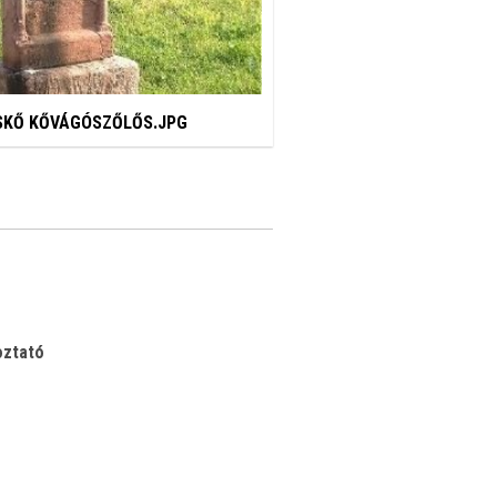
SKŐ KŐVÁGÓSZŐLŐS.JPG
oztató