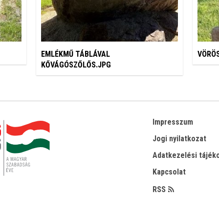
EMLÉKMŰ TÁBLÁVAL
VÖRÖ
KŐVÁGÓSZŐLŐS.JPG
Impresszum
Jogi nyilatkozat
Adatkezelési tájék
Kapcsolat
RSS