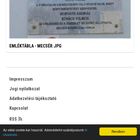
EMLÉKTÁBLA - MECSÉR.JPG
Impresszum
Jogi nyilatkozat
Adatkezelési tájékoztató
Kapcsolat
RSS
Az oldal cookie-kat használ. Adatvédelmi szabályzatunk
itt
Rendben
olvasható
.