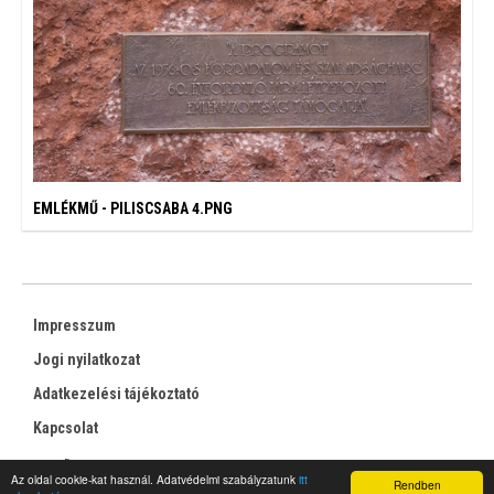
EMLÉKMŰ - PILISCSABA 4.PNG
Impresszum
Jogi nyilatkozat
Adatkezelési tájékoztató
Kapcsolat
RSS
Az oldal cookie-kat használ. Adatvédelmi szabályzatunk
itt
Rendben