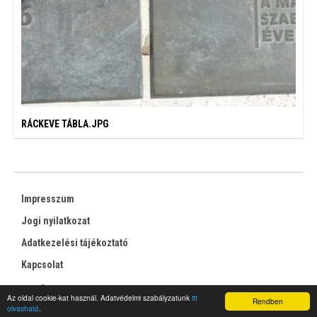
RÁCKEVE TÁBLA.JPG
Impresszum
Jogi nyilatkozat
Adatkezelési tájékoztató
Kapcsolat
RSS
Az oldal cookie-kat használ. Adatvédelmi szabályzatunk
itt
Rendben
olvasható
.