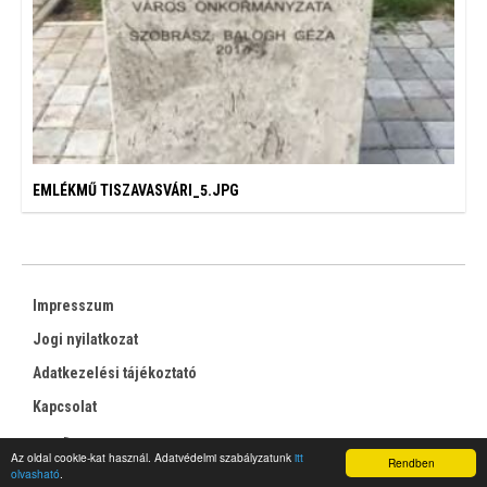
EMLÉKMŰ TISZAVASVÁRI_5.JPG
Impresszum
Jogi nyilatkozat
Adatkezelési tájékoztató
Kapcsolat
RSS
Az oldal cookie-kat használ. Adatvédelmi szabályzatunk
itt
Rendben
olvasható
.