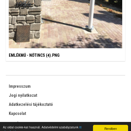
EMLÉKMŰ - NŐTINCS (4).PNG
Impresszum
Jogi nyilatkozat
Adatkezelési tájékoztató
Kapcsolat
RSS
Az oldal cookie-kat használ. Adatvédelmi szabályzatunk
itt
Rendben