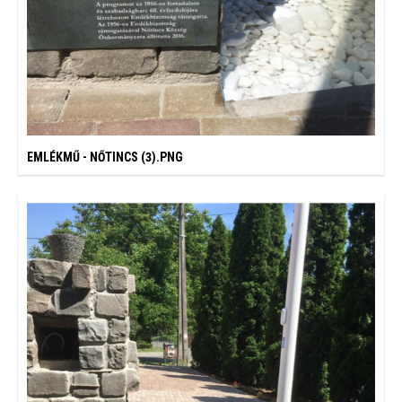
EMLÉKMŰ - NŐTINCS (3).PNG