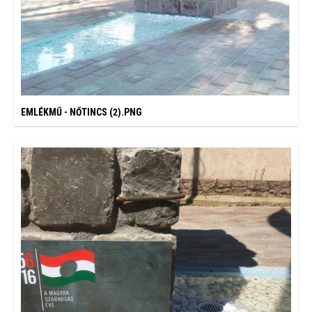
EMLÉKMŰ - NŐTINCS (2).PNG