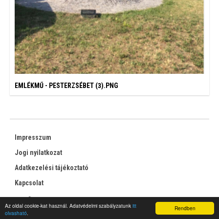
EMLÉKMŰ - PESTERZSÉBET (3).PNG
Impresszum
Jogi nyilatkozat
Adatkezelési tájékoztató
Kapcsolat
RSS
Az oldal cookie-kat használ. Adatvédelmi szabályzatunk
itt
Rendben
olvasható
.