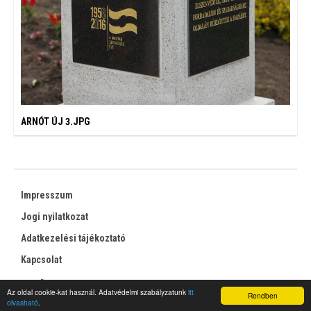
ARNÓT ÚJ 3.JPG
Impresszum
Jogi nyilatkozat
Adatkezelési tájékoztató
Kapcsolat
RSS
Az oldal cookie-kat használ. Adatvédelmi szabályzatunk
itt
Rendben
olvasható
.