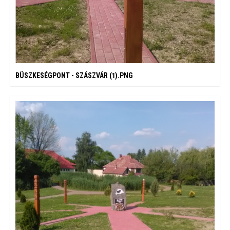
BÜSZKESÉGPONT - SZÁSZVÁR (1).PNG