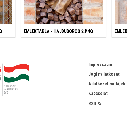
G
EMLÉKTÁBLA - HAJDÚDOROG 2.PNG
EMLÉK
Impresszum
Jogi nyilatkozat
Adatkezelési tájék
Kapcsolat
RSS