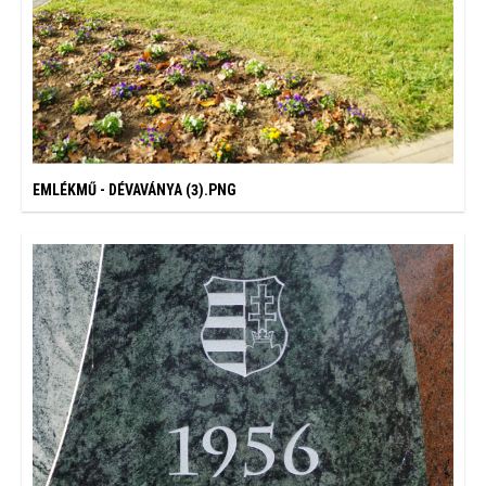
EMLÉKMŰ - DÉVAVÁNYA (3).PNG