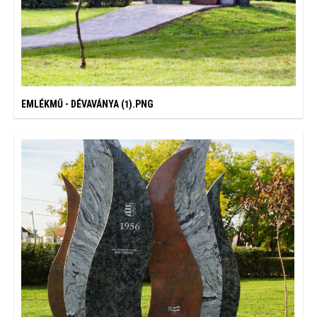
EMLÉKMŰ - DÉVAVÁNYA (1).PNG