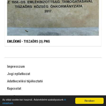
EMLÉKMŰ - TISZAÖRS (3).PNG
Impresszum
Jogi nyilatkozat
Adatkezelési tájékoztató
Kapcsolat
RSS
Az oldal cookie-kat használ. Adatvédelmi szabályzatunk
itt
Rendben
olvasható
.