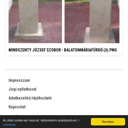
MINDSZENTY JÓZSEF SZOBOR - BALATONMÁRIAFÜRDŐ (3).PNG
Impresszum
Jogi nyilatkozat
Adatkezelési tájékoztató
Kapcsolat
RSS
Az oldal cookie-kat használ. Adatvédelmi szabályzatunk
itt
Rendben
olvasható
.