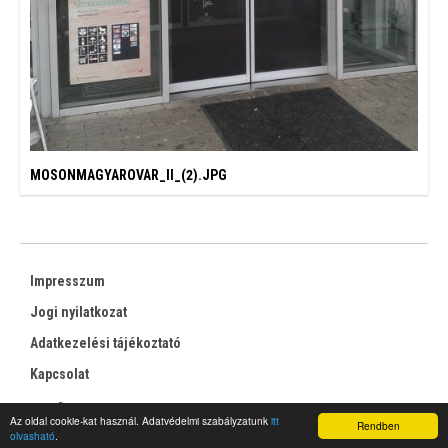
MOSONMAGYAROVAR_II_(2).JPG
Impresszum
Jogi nyilatkozat
Adatkezelési tájékoztató
Kapcsolat
RSS
Az oldal cookie-kat használ. Adatvédelmi szabályzatunk
itt
Rendben
olvasható
.