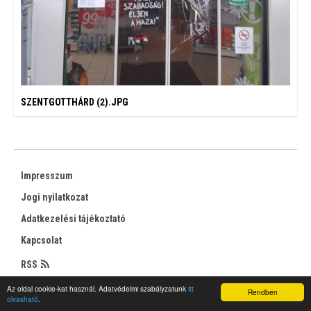
SZENTGOTTHÁRD (2).JPG
Impresszum
Jogi nyilatkozat
Adatkezelési tájékoztató
Kapcsolat
RSS
Az oldal cookie-kat használ. Adatvédelmi szabályzatunk
itt
Rendben
olvasható
.