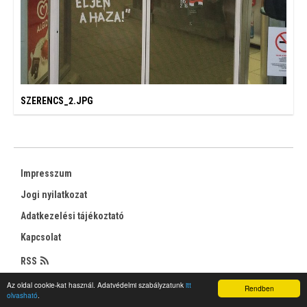
SZERENCS_2.JPG
Impresszum
Jogi nyilatkozat
Adatkezelési tájékoztató
Kapcsolat
RSS
Az oldal cookie-kat használ. Adatvédelmi szabályzatunk
itt
Rendben
olvasható
.