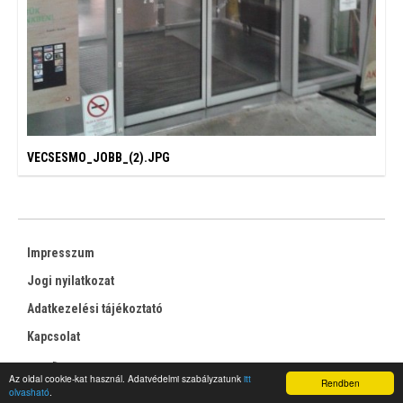
VECSESMO_JOBB_(2).JPG
Impresszum
Jogi nyilatkozat
Adatkezelési tájékoztató
Kapcsolat
RSS
Az oldal cookie-kat használ. Adatvédelmi szabályzatunk
itt
Rendben
olvasható
.