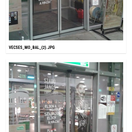
VECSES_MO_BAL_(2).JPG