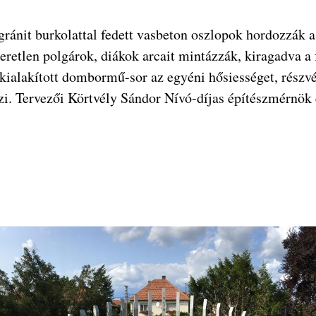
 gránit burkolattal fedett vasbeton oszlopok hordozzák 
eretlen polgárok, diákok arcait mintázzák, kiragadva a
 kialakított dombormű-sor az egyéni hősiességet, részvét
zi. Tervezői Körtvély Sándor Nívó-díjas építészmérnök