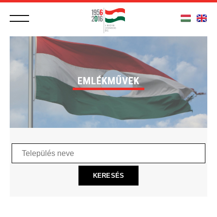
EMLÉKMŰVEK
Település
neve
KERESÉS