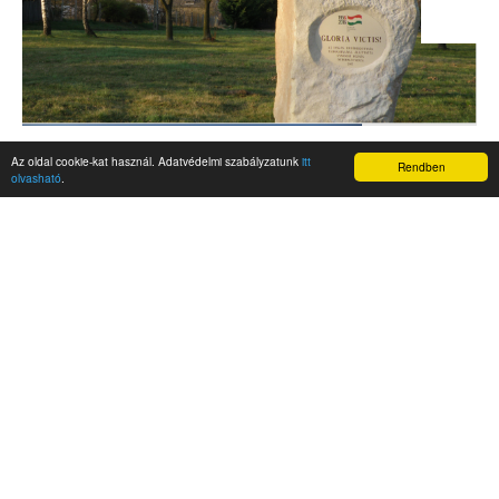
Az oldal cookie-kat használ. Adatvédelmi szabályzatunk
itt
Rendben
olvasható
.
AKTUALITÁSOK
Hírek
Nemzetközi események
Kampány
Belföldi
Nemzetközi