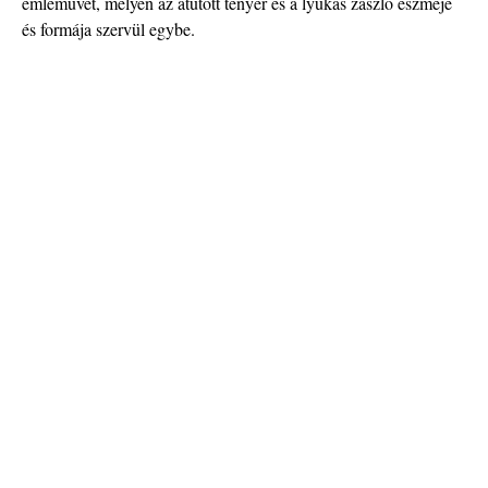
emléművet, melyen az átütött tenyér és a lyukas zászló eszméje
és formája szervül egybe.