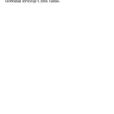
szobrának tervezője Czifra Tamás.