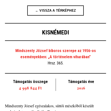
← VISSZA A TÉRKÉPHEZ
KISNÉMEDI
Mindszenty József bíboros szerepe az 1956-os
eseményekben: „A történelem viharában”
Hrsz. 365.
Támogatás összege
Támogatás éve
4 998 844 Ft
2016
Mindszenty József egészalakos, süttői mészkőből készült