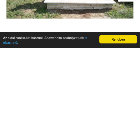
Az oldal cookie-kat használ. Adatvédelmi szabályzatunk
itt
Rendben
olvasható
.
AKTUALITÁSOK
Hírek
Nemzetközi események
Kampány
Belföldi
Nemzetközi
A Magyar Szabadság Éve emlékalbum