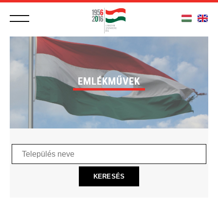
EMLÉKMŰVEK
Település
neve
KERESÉS