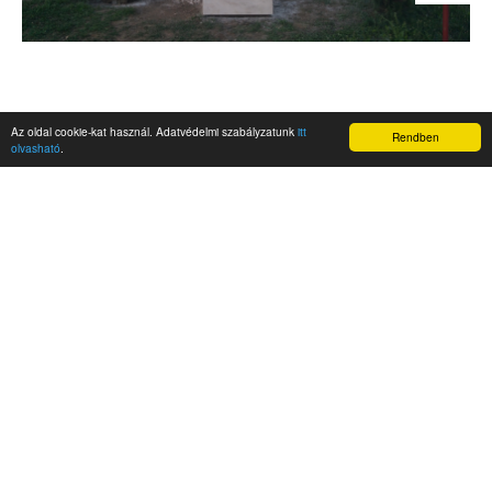
Az oldal cookie-kat használ. Adatvédelmi szabályzatunk
itt
Rendben
olvasható
.
AKTUALITÁSOK
Hírek
Nemzetközi események
Kampány
Belföldi
Nemzetközi
A Magyar Szabadság Éve emlékalbum