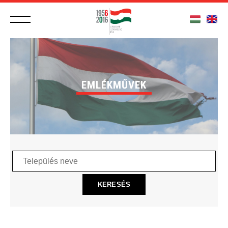
EMLÉKMŰVEK
Település
neve
KERESÉS