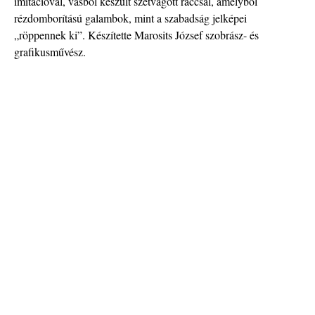
imitációval, vasból készült szétvágott ráccsal, amelyből
rézdomborítású galambok, mint a szabadság jelképei
„röppennek ki”. Készítette Marosits József szobrász- és
grafikusművész.