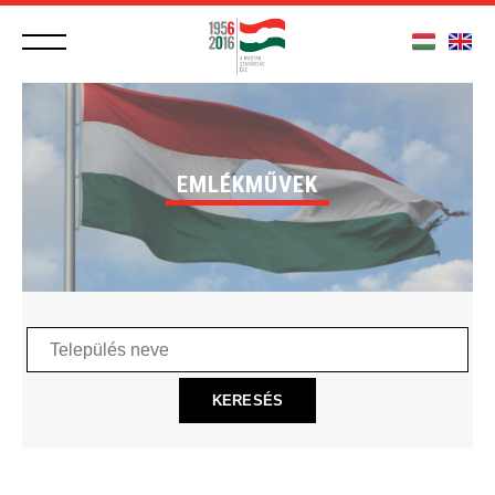
EMLÉKMŰVEK
Település
neve
KERESÉS