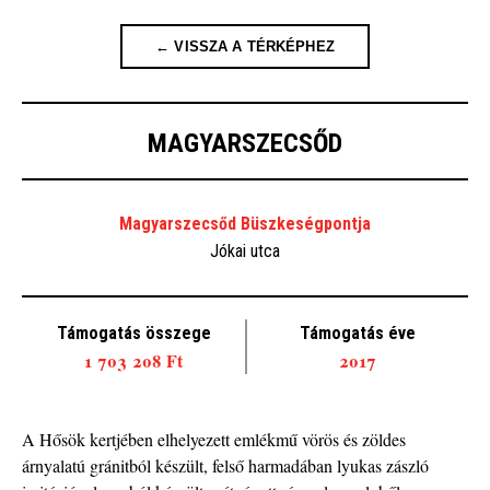
← VISSZA A TÉRKÉPHEZ
MAGYARSZECSŐD
Magyarszecsőd Büszkeségpontja
Jókai utca
Támogatás összege
Támogatás éve
1 703 208 Ft
2017
A Hősök kertjében elhelyezett emlékmű vörös és zöldes
árnyalatú gránitból készült, felső harmadában lyukas zászló