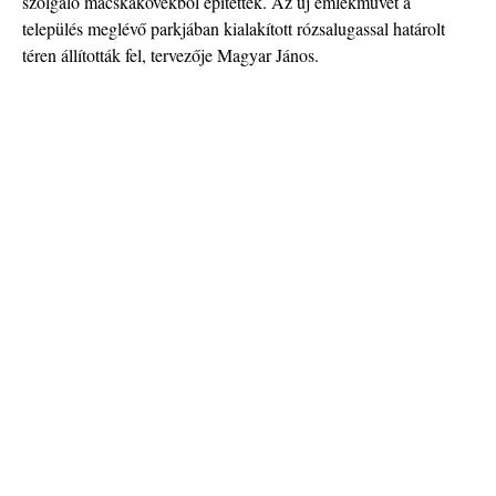
szolgáló macskakövekből építették. Az új emlékművet a
település meglévő parkjában kialakított rózsalugassal határolt
téren állították fel, tervezője Magyar János.