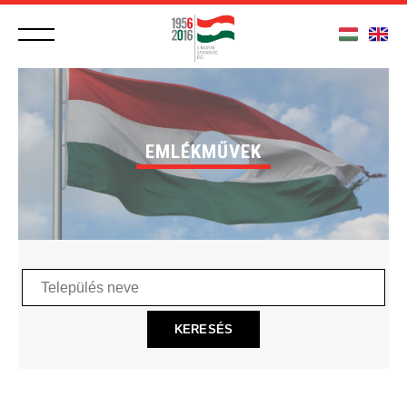
EMLÉKMŰVEK
Település
neve
KERESÉS