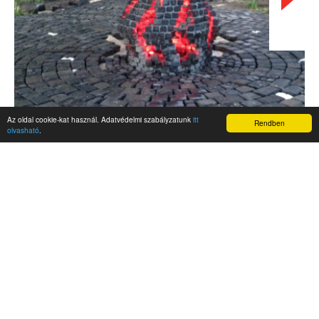
Az oldal cookie-kat használ. Adatvédelmi szabályzatunk
itt
Rendben
olvasható
.
AKTUALITÁSOK
Hírek
Nemzetközi események
Kampány
Belföldi
Nemzetközi