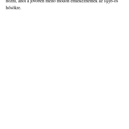
hozni, ahol a jövőben méltó módon emlékezhetnek az 1956-os
hősökre.