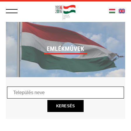
EMLÉKMŰVEK
Település
neve
KERESÉS