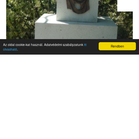
Az oldal cookie-kat használ. Adatvédelmi szabályzatunk
itt
Rendben
olvasható
.
AKTUALITÁSOK
Hírek
Nemzetközi események
Kampány
Belföldi
Nemzetközi