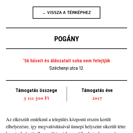
← VISSZA A TÉRKÉPHEZ
POGÁNY
'56 hőseit és áldozatait soha nem felejtjük
Széchenyi utca 12.
Támogatás összege
Támogatás éve
3 111 500 Ft
2017
Az elkészült emlékmű a település központi részén került
elhelyezésre, így megvalósításával ünnepi helyszínt sikerült létre