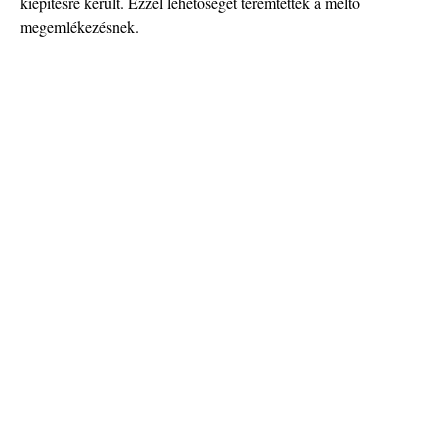
kiépítésre került. Ezzel lehetőséget teremtettek a méltó
megemlékezésnek.