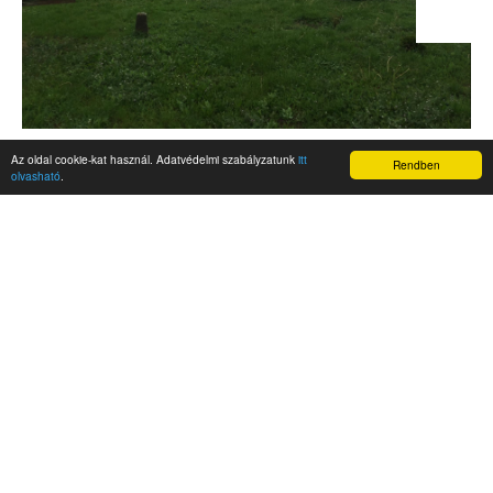
Az oldal cookie-kat használ. Adatvédelmi szabályzatunk
itt
Rendben
olvasható
.
AKTUALITÁSOK
Hírek
Nemzetközi események
Kampány
Belföldi
Nemzetközi