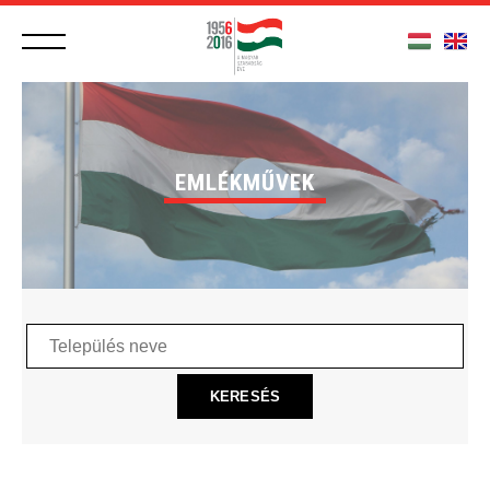
EMLÉKMŰVEK
Település
neve
KERESÉS