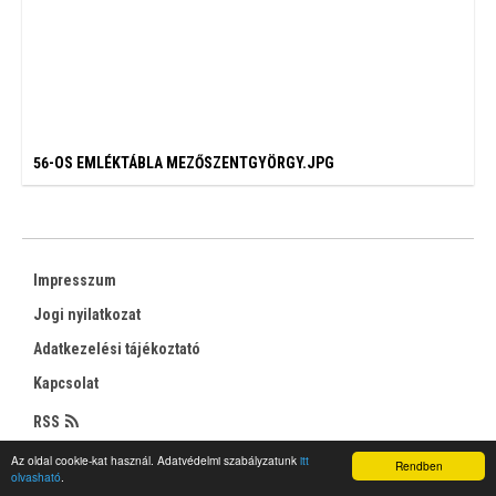
56-OS EMLÉKTÁBLA MEZŐSZENTGYÖRGY.JPG
Impresszum
Jogi nyilatkozat
Adatkezelési tájékoztató
Kapcsolat
RSS
Az oldal cookie-kat használ. Adatvédelmi szabályzatunk
itt
Rendben
olvasható
.