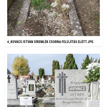
4_KOVÁCS ISTVÁN SÍREMLÉK CSORNA FELÚJÍTÁS ELŐTT.JPG