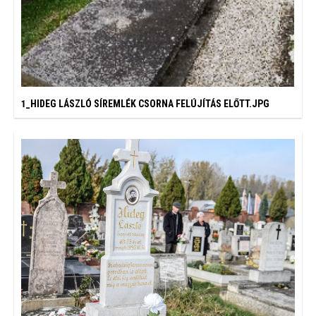
1_HIDEG LÁSZLÓ SÍREMLÉK CSORNA FELÚJÍTÁS ELŐTT.JPG