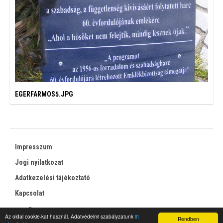
EGERFARMOS5.JPG
Impresszum
Jogi nyilatkozat
Adatkezelési tájékoztató
Kapcsolat
RSS
Az oldal cookie-kat használ. Adatvédelmi szabályzatunk
itt
Rendben