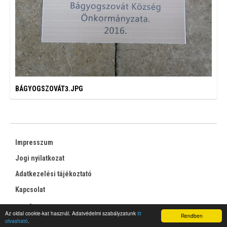
BÁGYOGSZOVÁT3.JPG
Impresszum
Jogi nyilatkozat
Adatkezelési tájékoztató
Kapcsolat
RSS
Az oldal cookie-kat használ. Adatvédelmi szabályzatunk
itt
Rendben
olvasható
.