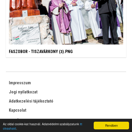
FASZOBOR - TISZAVÁRKONY (3).PNG
Impresszum
Jogi nyilatkozat
Adatkezelési tájékoztató
Kapcsolat
RSS
Az oldal cookie-kat használ. Adatvédelmi szabályzatunk
itt
Rendben
olvasható
.