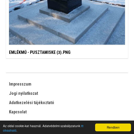
EMLÉKMŰ - PUSZTAMISKE (3).PNG
Impresszum
Jogi nyilatkozat
Adatkezelési tájékoztató
Kapcsolat
RSS
Az oldal cookie-kat használ. Adatvédelmi szabályzatunk
itt
Rendben
olvasható
.