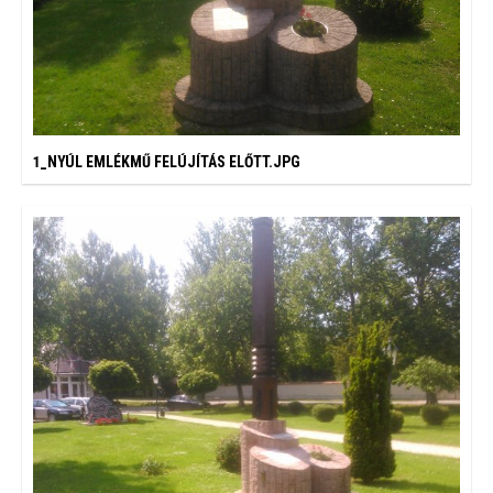
1_NYÚL EMLÉKMŰ FELÚJÍTÁS ELŐTT.JPG