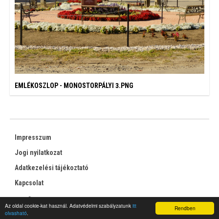
EMLÉKOSZLOP - MONOSTORPÁLYI 3.PNG
Impresszum
Jogi nyilatkozat
Adatkezelési tájékoztató
Kapcsolat
RSS
Az oldal cookie-kat használ. Adatvédelmi szabályzatunk
itt
Rendben
olvasható
.