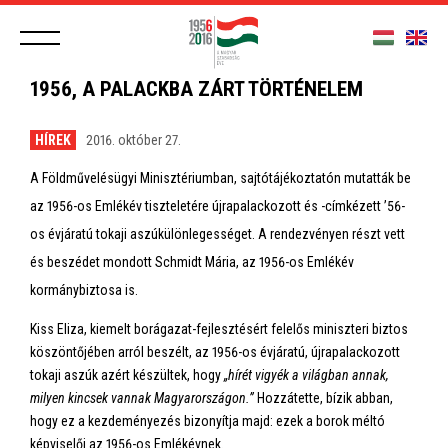
1956, A PALACKBA ZÁRT TÖRTÉNELEM
HÍREK
2016. október 27.
A Földművelésügyi Minisztériumban, sajtótájékoztatón mutatták be
az 1956-os Emlékév tiszteletére újrapalackozott és -címkézett ’56-
os évjáratú tokaji aszúkülönlegességet. A rendezvényen részt vett
és beszédet mondott Schmidt Mária, az 1956-os Emlékév
kormánybiztosa is.
Kiss Eliza, kiemelt borágazat-fejlesztésért felelős miniszteri biztos
köszöntőjében arról beszélt, az 1956-os évjáratú, újrapalackozott
tokaji aszúk azért készültek, hogy
„hírét vigyék a világban annak,
milyen kincsek vannak Magyarországon.”
Hozzátette, bízik abban,
hogy ez a kezdeményezés bizonyítja majd: ezek a borok méltó
képviselői az 1956-os Emlékévnek.