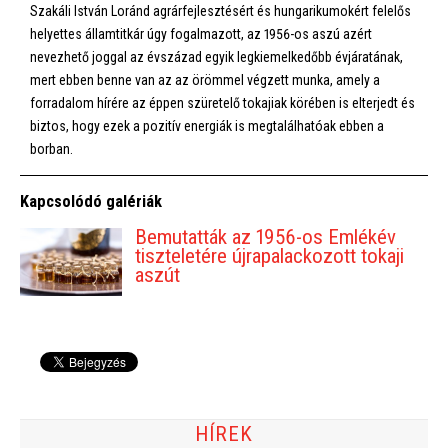
Szakáli István Loránd agrárfejlesztésért és hungarikumokért felelős
helyettes államtitkár úgy fogalmazott, az 1956-os aszú azért
nevezhető joggal az évszázad egyik legkiemelkedőbb évjáratának,
mert ebben benne van az az örömmel végzett munka, amely a
forradalom hírére az éppen szüretelő tokajiak körében is elterjedt és
biztos, hogy ezek a pozitív energiák is megtalálhatóak ebben a
borban.
Kapcsolódó galériák
Bemutatták az 1956-os Emlékév
tiszteletére újrapalackozott tokaji
aszút
HÍREK