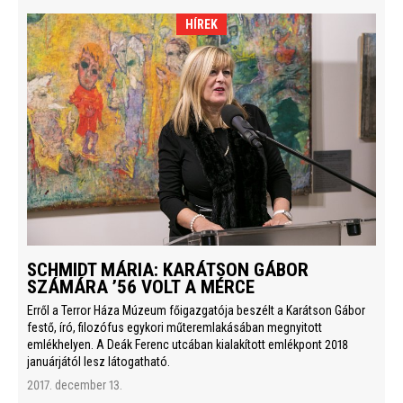
HÍREK
SCHMIDT MÁRIA: KARÁTSON GÁBOR
SZÁMÁRA ’56 VOLT A MÉRCE
Erről a Terror Háza Múzeum főigazgatója beszélt a Karátson Gábor
festő, író, filozófus egykori műteremlakásában megnyitott
emlékhelyen. A Deák Ferenc utcában kialakított emlékpont 2018
januárjától lesz látogatható.
2017. december 13.