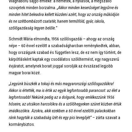
világháború sajgó emléke: a németek, a nyilasok, a megszálló
szovjetek minden borzalma.
„Akkor minden keserűséget legyűrve és
minden hitet beleadva kellett küzdeni azért, hogy az ország működjön
és ne szétbombázott csatatér, hanem termőföld, gyár, iskola,
szőlőgazdaság legyen belőle.”
Schmidt Mária elmondta, 1956 szőlősgazdái – ahogy az ország
népe – 60 évvel ezelőtt a szabadságharcban reménykedtek, abban,
hogy országunk szabad és független lesz, de ez nem így történt, de
kárpótlásként kaptak egy csodálatos szőlőtermést, egy nagyszerű
évjáratot, amelynek borait joggal sorolják az évszázad legjobb
magyar borai közé.
„Legyünk büszkék a tokaji és más magyarországi szőlősgazdákra!
Akkor is értették, ma is értik az egyik legfontosabb parancsot: az élet a
legfontosabb! Nekünk pedig az a dolgunk, hogy emlékezzünk 1956
hőseire, az utcákon harcolókra és a szőlőhegyeken szüret közben értük
imádkozókra. Azokra, akik ezekben a 60 évvel ezelőtti palackokban
ránk hagyták a szabadság ízét és egy pici levegőjét”
– zárta szavait a
kormánybiztos.