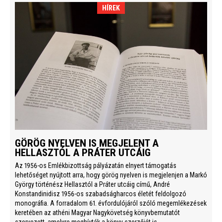
HÍREK
GÖRÖG NYELVEN IS MEGJELENT A
HELLASZTÓL A PRÁTER UTCÁIG
Az 1956-os Emlékbizottság pályázatán elnyert támogatás
lehetőséget nyújtott arra, hogy görög nyelven is megjelenjen a Markó
György történész Hellasztól a Práter utcáig című, André
Konstandinidisz 1956-os szabadságharcos életét feldolgozó
monográfia. A forradalom 61. évfordulójáról szóló megemlékezések
keretében az athéni Magyar Nagykövetség könyvbemutatót
szervezett, amelyre meghívták a könyv szerzőjét is.