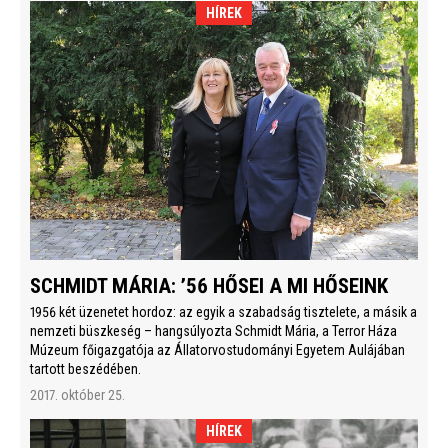
HÍREK
SCHMIDT MÁRIA: ’56 HŐSEI A MI HŐSEINK
1956 két üzenetet hordoz: az egyik a szabadság tisztelete, a másik a
nemzeti büszkeség – hangsúlyozta Schmidt Mária, a Terror Háza
Múzeum főigazgatója az Állatorvostudományi Egyetem Aulájában
tartott beszédében.
2017. október 25.
HÍREK