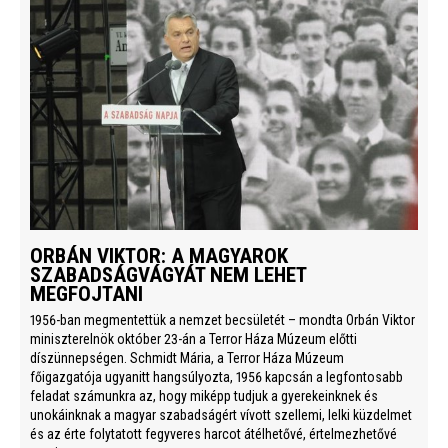
ORBÁN VIKTOR: A MAGYAROK
SZABADSÁGVÁGYÁT NEM LEHET
MEGFOJTANI
1956-ban megmentettük a nemzet becsületét – mondta Orbán Viktor
miniszterelnök október 23-án a Terror Háza Múzeum előtti
díszünnepségen. Schmidt Mária, a Terror Háza Múzeum
főigazgatója ugyanitt hangsúlyozta, 1956 kapcsán a legfontosabb
feladat számunkra az, hogy miképp tudjuk a gyerekeinknek és
unokáinknak a magyar szabadságért vívott szellemi, lelki küzdelmet
és az érte folytatott fegyveres harcot átélhetővé, értelmezhetővé