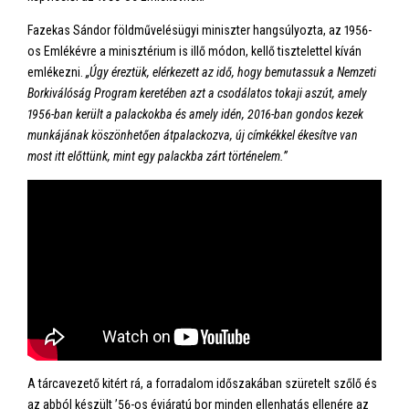
Fazekas Sándor földművelésügyi miniszter hangsúlyozta, az 1956-
os Emlékévre a minisztérium is illő módon, kellő tisztelettel kíván
emlékezni.
„Úgy éreztük, elérkezett az idő, hogy bemutassuk a Nemzeti
Borkiválóság Program keretében azt a csodálatos tokaji aszút, amely
1956-ban került a palackokba és amely idén, 2016-ban gondos kezek
munkájának köszönhetően átpalackozva, új címkékkel ékesítve van
most itt előttünk, mint egy palackba zárt történelem.”
A tárcavezető kitért rá, a forradalom időszakában szüretelt szőlő és
az abból készült ’56-os évjáratú bor minden ellenhatás ellenére az