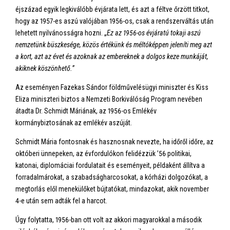
éjszázad egyik legkiválóbb évjárata lett, és azt a féltve őrzött titkot,
hogy az 1957-es aszú valójában 1956-os, csak a rendszerváltás után
lehetett nyilvánosságra hozni. „
Ez az 1956-os évjáratú tokaji aszú
nemzetünk büszkesége, közös értékünk és méltóképpen jeleníti meg azt
a kort, azt az évet és azoknak az embereknek a dolgos keze munkáját,
akiknek köszönhető.”
Az eseményen Fazekas Sándor földművelésügyi miniszter és Kiss
Eliza miniszteri biztos a Nemzeti Borkiválóság Program nevében
átadta Dr. Schmidt Máriának, az 1956-os Emlékév
kormánybiztosának az emlékév aszúját.
Schmidt Mária fontosnak és hasznosnak nevezte, ha időről időre, az
októberi ünnepeken, az évfordulókon felidézzük ’56 politikai,
katonai, diplomáciai fordulatait és eseményeit, példaként állítva a
forradalmárokat, a szabadságharcosokat, a kórházi dolgozókat, a
megtorlás elől menekülőket bújtatókat, mindazokat, akik november
4-e után sem adták fel a harcot.
Úgy folytatta, 1956-ban ott volt az akkori magyarokkal a második