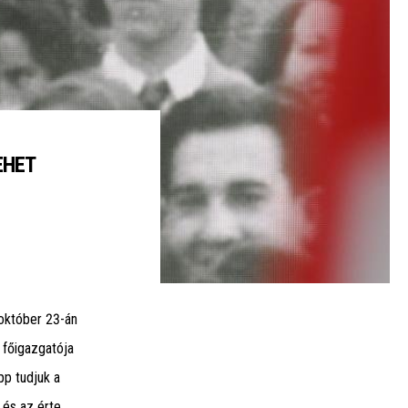
EHET
október 23-án
 főigazgatója
pp tudjuk a
 és az érte