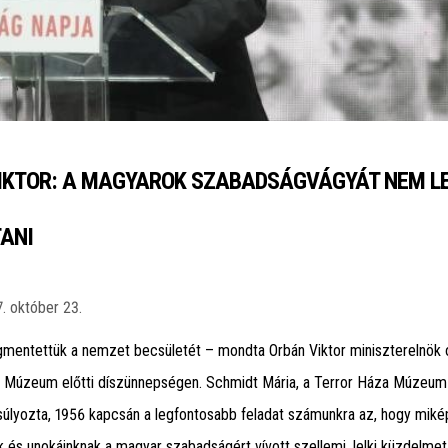
IKTOR: A MAGYAROK SZABADSÁGVÁGYÁT NEM L
ANI
. október 23.
mentettük a nemzet becsületét – mondta Orbán Viktor miniszterelnök 
a Múzeum előtti díszünnepségen. Schmidt Mária, a Terror Háza Múzeum
súlyozta, 1956 kapcsán a legfontosabb feladat számunkra az, hogy miké
 és unokáinknak a magyar szabadságért vívott szellemi, lelki küzdelmet