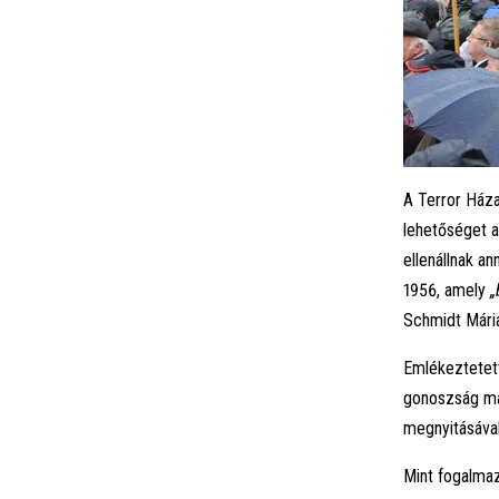
A Terror Ház
lehetőséget 
ellenállnak a
1956, amely
„
Schmidt Mári
Emlékeztetett
gonoszság ma
megnyitásáva
Mint fogalmaz