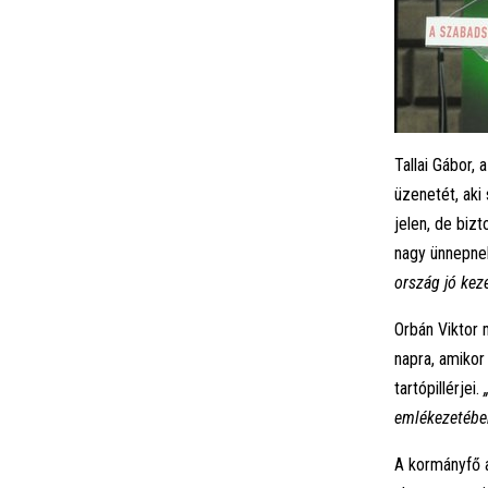
Tallai Gábor,
üzenetét, aki
jelen, de bizt
nagy ünnepne
ország jó kez
Orbán Viktor 
napra, amikor
tartópillérjei.
emlékezetébe
A kormányfő a