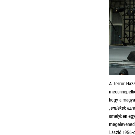
A Terror Ház
megünnepelhet
hogy a magyar
„emlékek ezrei
amelyben egy 
megelevenedne
László 1956-