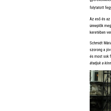
folytatott fe
Az eső és az 
ünneplők megt
keretében ver
Schmidt Mária
szorong a jövő
és most sok f
átadjuk a kín