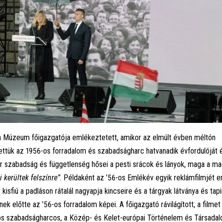
a Múzeum főigazgatója emlékeztetett, amikor az elmúlt évben méltón
tük az 1956-os forradalom és szabadságharc hatvanadik évfordulóját 
 szabadság és függetlenség hősei a pesti srácok és lányok, maga a m
 kerültek felszínre”
. Példaként az ’56-os Emlékév egyik reklámfilmjét em
kisfiú a padláson rátalál nagyapja kincseire és a tárgyak látványa és tap
k előtte az ’56-os forradalom képei. A főigazgató rávilágított, a filmet 
os szabadságharcos, a Közép- és Kelet-európai Történelem és Társada