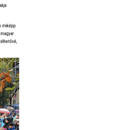
akja
gy miképp
a magyar
télhetővé,