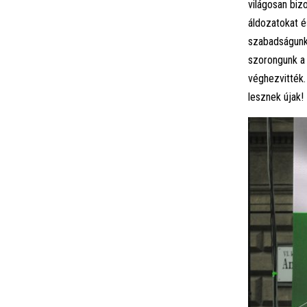
világosan bizo
áldozatokat é
szabadságunk
szorongunk a 
véghezvitték.
lesznek újak!