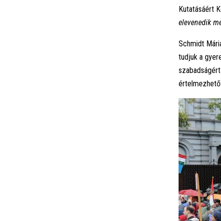
Kutatásáért K
elevenedik me
Schmidt Mária
tudjuk a gyer
szabadságért 
értelmezhetőv