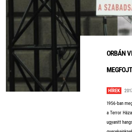
ORBÁN V
MEGFOJT
HÍREK
2017
1956-ban meg
a Terror Ház
ugyanitt hang
gyerekeinknek