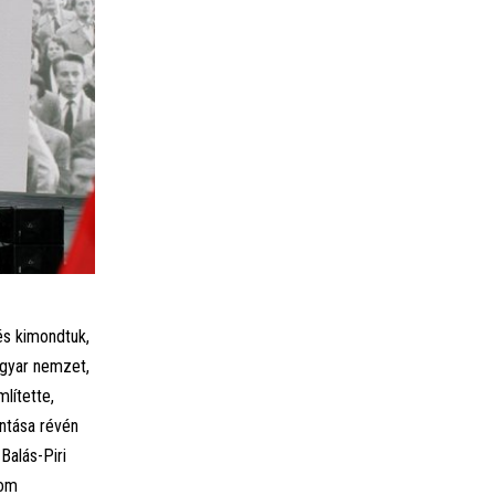
és kimondtuk,
agyar nemzet,
lítette,
intása révén
Balás-Piri
lom