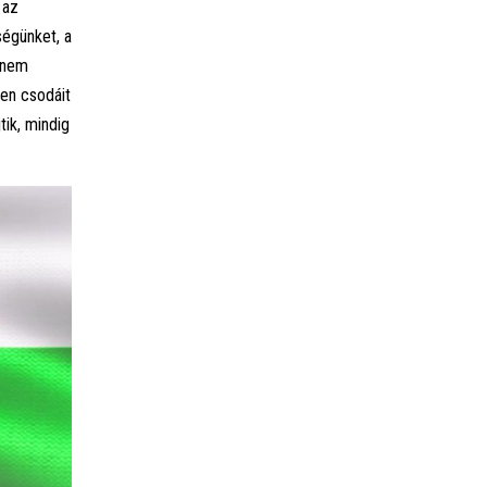
 az
ségünket, a
 nem
en csodáit
tik, mindig