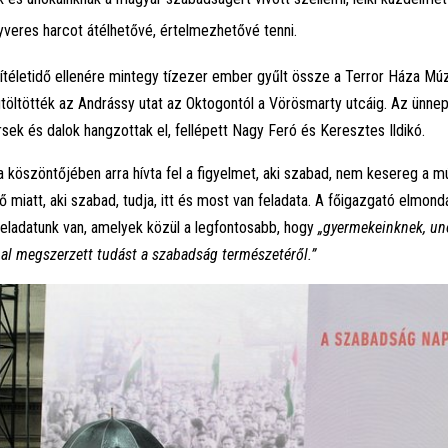
gyveres harcot átélhetővé, értelmezhetővé tenni.
ítéletidő ellenére mintegy tízezer ember gyűlt össze a Terror Háza Mú
öltötték az Andrássy utat az Oktogontól a Vörösmarty utcáig. Az ünne
sek és dalok hangzottak el, fellépett Nagy Feró és Keresztes Ildikó.
 köszöntőjében arra hívta fel a figyelmet, aki szabad, nem kesereg a m
 miatt, aki szabad, tudja, itt és most van feladata. A főigazgató elmondá
eladatunk van, amelyek közül a legfontosabb, hogy
„gyermekeinknek, un
nal megszerzett tudást a szabadság természetéről.”