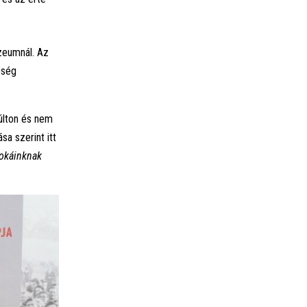
zeumnál. Az
pség
últon és nem
sa szerint itt
okáinknak