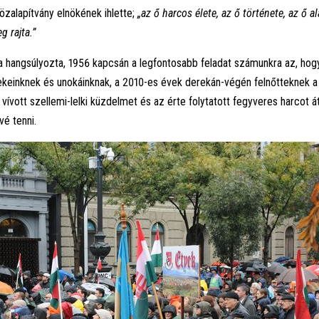
özalapítvány elnökének ihlette;
„az ő harcos élete, az ő története, az ő al
g rajta.”
 hangsúlyozta, 1956 kapcsán a legfontosabb feladat számunkra az, ho
ekeinknek és unokáinknak, a 2010-es évek derekán-végén felnőtteknek 
vívott szellemi-lelki küzdelmet és az érte folytatott fegyveres harcot á
é tenni.