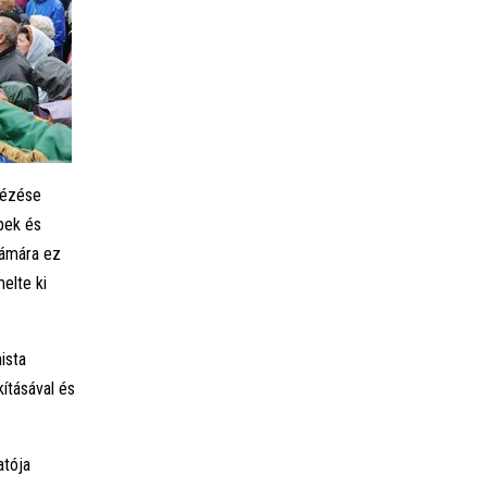
dézése
bek és
zámára ez
elte ki
ista
ításával és
atója