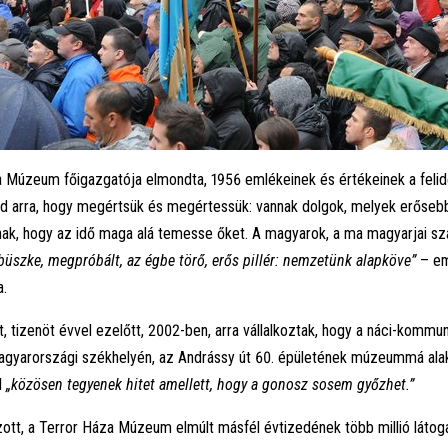
a Múzeum főigazgatója elmondta, 1956 emlékeinek és értékeinek a feli
ad arra, hogy megértsük és megértessük: vannak dolgok, melyek erőseb
nnak, hogy az idő maga alá temesse őket. A magyarok, a ma magyarjai s
büszke, megpróbált, az égbe törő, erős pillér: nemzetünk alapköve”
– em
a.
, tizenöt évvel ezelőtt, 2002-ben, arra vállalkoztak, hogy a náci-kommun
gyarországi székhelyén, az Andrássy út 60. épületének múzeummá alak
l
„közösen tegyenek hitet amellett, hogy a gonosz sosem győzhet.”
ott, a Terror Háza Múzeum elmúlt másfél évtizedének több millió látog