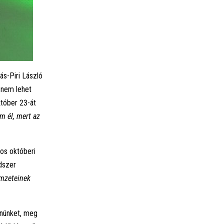
ás-Piri László
n nem lehet
któber 23-át
m él, mert az
os októberi
dszer
emzeteinek
nnünket, meg