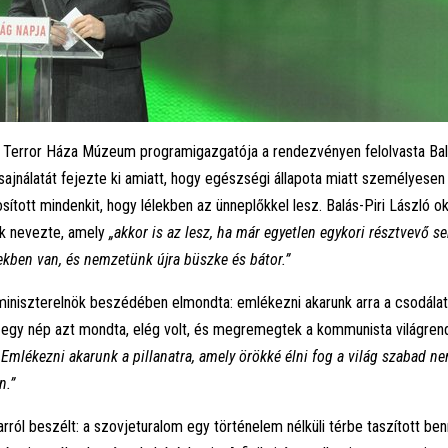
 a Terror Háza Múzeum programigazgatója a rendezvényen felolvasta Bal
 sajnálatát fejezte ki amiatt, hogy egészségi állapota miatt személyese
osított mindenkit, hogy lélekben az ünneplőkkel lesz. Balás-Piri László o
k nevezte, amely
„akkor is az lesz, ha már egyetlen egykori résztvevő se
ekben van, és nemzetünk újra büszke és bátor.”
miniszterelnök beszédében elmondta: emlékezni akarunk arra a csodálat
 egy nép azt mondta, elég volt, és megremegtek a kommunista világren
„Emlékezni akarunk a pillanatra, amely örökké élni fog a világ szabad n
n.”
rról beszélt: a szovjeturalom egy történelem nélküli térbe taszított be