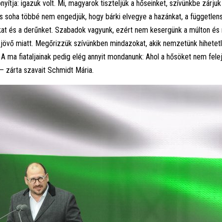
nyítja: igazuk volt. Mi, magyarok tiszteljük a hőseinket, szívünkbe zárjuk
s soha többé nem engedjük, hogy bárki elvegye a hazánkat, a független
at és a derűnket. Szabadok vagyunk, ezért nem kesergünk a múlton és
jövő miatt. Megőrizzük szívünkben mindazokat, akik nemzetünk hihetetl
 A ma fiataljainak pedig elég annyit mondanunk: Ahol a hősöket nem felej
 – zárta szavait Schmidt Mária.