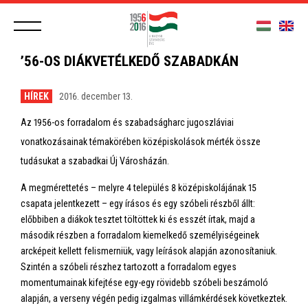
’56-OS DIÁKVETÉLKEDŐ SZABADKÁN
HÍREK
2016. december 13.
Az 1956-os forradalom és szabadságharc jugoszláviai
vonatkozásainak témakörében középiskolások mérték össze
tudásukat a szabadkai Új Városházán.
A megmérettetés – melyre 4 település 8 középiskolájának 15
csapata jelentkezett – egy írásos és egy szóbeli részből állt:
előbbiben a diákok tesztet töltöttek ki és esszét írtak, majd a
második részben a forradalom kiemelkedő személyiségeinek
arcképeit kellett felismerniük, vagy leírások alapján azonosítaniuk.
Szintén a szóbeli részhez tartozott a forradalom egyes
momentumainak kifejtése egy-egy rövidebb szóbeli beszámoló
alapján, a verseny végén pedig izgalmas villámkérdések következtek.