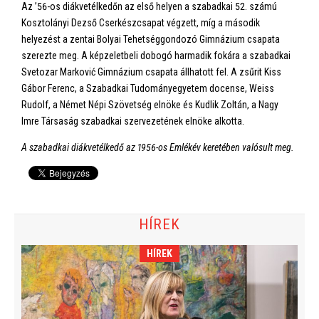
Az ’56-os diákvetélkedőn az első helyen a szabadkai 52. számú
Kosztolányi Dezső Cserkészcsapat végzett, míg a második
helyezést a zentai Bolyai Tehetséggondozó Gimnázium csapata
szerezte meg. A képzeletbeli dobogó harmadik fokára a szabadkai
Svetozar Marković Gimnázium csapata állhatott fel. A zsűrit Kiss
Gábor Ferenc, a Szabadkai Tudományegyetem docense, Weiss
Rudolf, a Német Népi Szövetség elnöke és Kudlik Zoltán, a Nagy
Imre Társaság szabadkai szervezetének elnöke alkotta.
A szabadkai diákvetélkedő az 1956-os Emlékév keretében valósult meg.
HÍREK
HÍREK