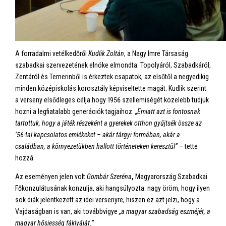
A forradalmi vetélkedőről
Kudlik Zoltán
, a Nagy Imre Társaság
szabadkai szervezetének elnöke elmondta: Topolyáról, Szabadkáról,
Zentáról és Temerinből is érkeztek csapatok, az elsőtől a negyedikig
minden középiskolás korosztály képviseltette magát. Kudlik szerint
a verseny elsődleges célja hogy 1956 szellemiségét közelebb tudjuk
hozni a legfiatalabb generációk tagjaihoz.
„Emiatt azt is fontosnak
tartottuk, hogy a játék részeként a gyerekek otthon gyűjtsék össze az
’56-tal kapcsolatos emlékeket – akár tárgyi formában, akár a
családban, a környezetükben hallott történeteken keresztül”
– tette
hozzá.
Az eseményen jelen volt
Gombár Szeréna
,
Magyarország Szabadkai
Főkonzulátusának konzulja, aki hangsúlyozta: nagy öröm, hogy ilyen
sok diák jelentkezett az idei versenyre, hiszen ez azt jelzi, hogy a
Vajdaságban is van, aki továbbvigye
„a magyar szabadság eszméjét, a
magyar hősiesség fáklyáját.”