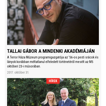
TALLAI GÁBOR A MINDENKI AKADÉMIÁJÁN
A Terror Háza Múzeum programigazgatója az ’56-os pesti srácok és
lányok korábban méltatlanul elfeledett történetéről mesélt az M5
októberi 23-i műsorában.
2017. október 31.
HÍREK