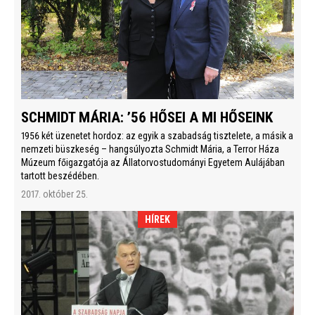
SCHMIDT MÁRIA: ’56 HŐSEI A MI HŐSEINK
1956 két üzenetet hordoz: az egyik a szabadság tisztelete, a másik a
nemzeti büszkeség – hangsúlyozta Schmidt Mária, a Terror Háza
Múzeum főigazgatója az Állatorvostudományi Egyetem Aulájában
tartott beszédében.
2017. október 25.
HÍREK