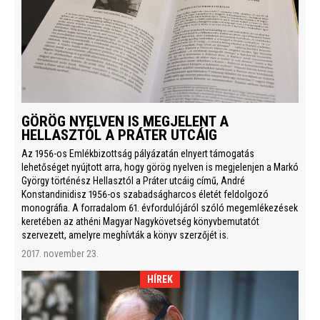
GÖRÖG NYELVEN IS MEGJELENT A
HELLASZTÓL A PRÁTER UTCÁIG
Az 1956-os Emlékbizottság pályázatán elnyert támogatás
lehetőséget nyújtott arra, hogy görög nyelven is megjelenjen a Markó
György történész Hellasztól a Práter utcáig című, André
Konstandinidisz 1956-os szabadságharcos életét feldolgozó
monográfia. A forradalom 61. évfordulójáról szóló megemlékezések
keretében az athéni Magyar Nagykövetség könyvbemutatót
szervezett, amelyre meghívták a könyv szerzőjét is.
2017. november 23.
HÍREK