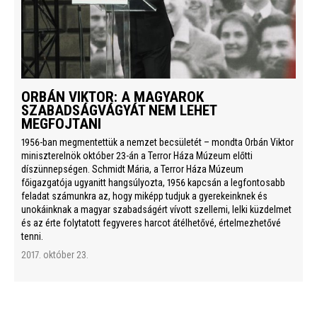
ORBÁN VIKTOR: A MAGYAROK
SZABADSÁGVÁGYÁT NEM LEHET
MEGFOJTANI
1956-ban megmentettük a nemzet becsületét – mondta Orbán Viktor
miniszterelnök október 23-án a Terror Háza Múzeum előtti
díszünnepségen. Schmidt Mária, a Terror Háza Múzeum
főigazgatója ugyanitt hangsúlyozta, 1956 kapcsán a legfontosabb
feladat számunkra az, hogy miképp tudjuk a gyerekeinknek és
unokáinknak a magyar szabadságért vívott szellemi, lelki küzdelmet
és az érte folytatott fegyveres harcot átélhetővé, értelmezhetővé
tenni.
2017. október 23.