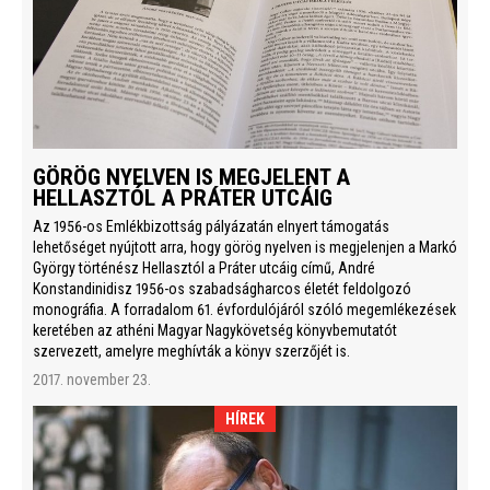
GÖRÖG NYELVEN IS MEGJELENT A
HELLASZTÓL A PRÁTER UTCÁIG
Az 1956-os Emlékbizottság pályázatán elnyert támogatás
lehetőséget nyújtott arra, hogy görög nyelven is megjelenjen a Markó
György történész Hellasztól a Práter utcáig című, André
Konstandinidisz 1956-os szabadságharcos életét feldolgozó
monográfia. A forradalom 61. évfordulójáról szóló megemlékezések
keretében az athéni Magyar Nagykövetség könyvbemutatót
szervezett, amelyre meghívták a könyv szerzőjét is.
2017. november 23.
HÍREK