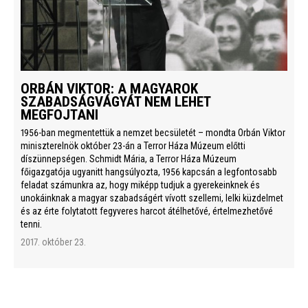
ORBÁN VIKTOR: A MAGYAROK
SZABADSÁGVÁGYÁT NEM LEHET
MEGFOJTANI
1956-ban megmentettük a nemzet becsületét – mondta Orbán Viktor
miniszterelnök október 23-án a Terror Háza Múzeum előtti
díszünnepségen. Schmidt Mária, a Terror Háza Múzeum
főigazgatója ugyanitt hangsúlyozta, 1956 kapcsán a legfontosabb
feladat számunkra az, hogy miképp tudjuk a gyerekeinknek és
unokáinknak a magyar szabadságért vívott szellemi, lelki küzdelmet
és az érte folytatott fegyveres harcot átélhetővé, értelmezhetővé
tenni.
2017. október 23.