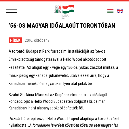
’56-OS MAGYAR IDŐALAGÚT TORONTÓBAN
HÍREK
2016. október 9.
A torontói Budapest Park forradalmi installációját az ’56-os
Emlékbizottság támogatásával a Hello Wood alkotócsoport
készítette. Az alagút egyik vége egy ’56-os lyukas zászlót mintáz, a
másik pedig egy kanadai juharlevelet, utalva ezzel arra, hogy a
Kanadába menekülő magyarok milyen utat jártak be.
Szabó Stefánia főkonzul az Origónak elmondta: az időalagút
koncepcióját a Hello Wood Budapesten dolgozta ki, de már
Kanadában, helyi alapanyagokból építették föl.
Pozsár Péter építész, a Hello Wood Project alapítója a következőket
nyilatkozta:
„A forradalom leverését követően közel 38 ezer magyar lelt