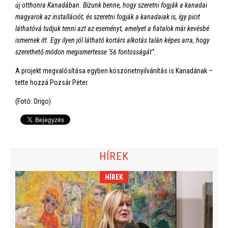
új otthonra Kanadában. Bízunk benne, hogy szeretni fogják a kanadai
magyarok az installációt, és szeretni fogják a kanadaiak is, így picit
láthatóvá tudjuk tenni azt az eseményt, amelyet a fiatalok már kevésbé
ismernek itt. Egy ilyen jól látható kortárs alkotás talán képes arra, hogy
szerethető módon megismertesse '56 fontosságát”.
A projekt megvalósítása egyben köszönetnyilvánítás is Kanadának –
tette hozzá Pozsár Péter.
(Fotó: Origo)
HÍREK
HÍREK