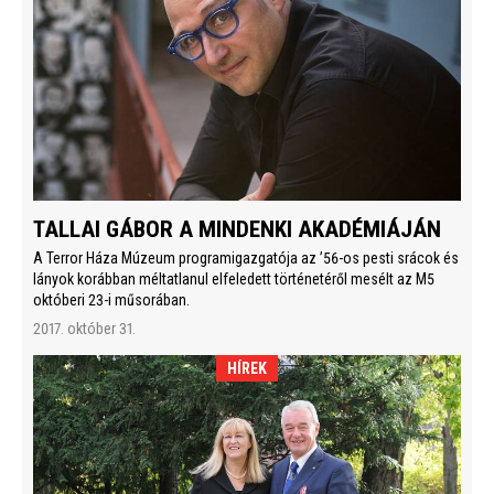
TALLAI GÁBOR A MINDENKI AKADÉMIÁJÁN
A Terror Háza Múzeum programigazgatója az ’56-os pesti srácok és
lányok korábban méltatlanul elfeledett történetéről mesélt az M5
októberi 23-i műsorában.
2017. október 31.
HÍREK