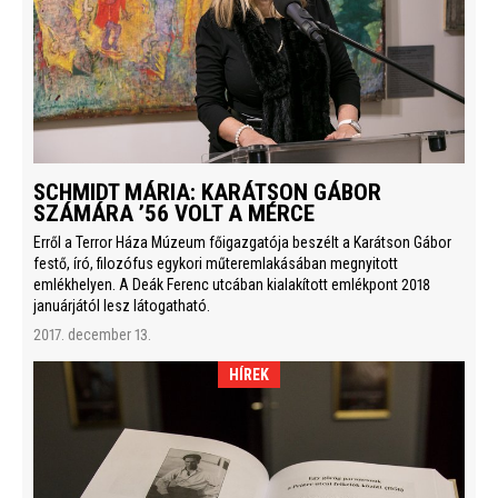
SCHMIDT MÁRIA: KARÁTSON GÁBOR
SZÁMÁRA ’56 VOLT A MÉRCE
Erről a Terror Háza Múzeum főigazgatója beszélt a Karátson Gábor
festő, író, filozófus egykori műteremlakásában megnyitott
emlékhelyen. A Deák Ferenc utcában kialakított emlékpont 2018
januárjától lesz látogatható.
2017. december 13.
HÍREK