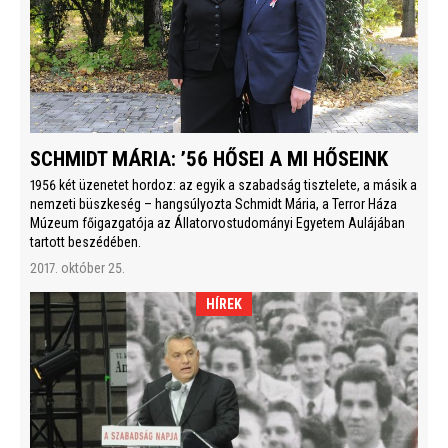
SCHMIDT MÁRIA: ’56 HŐSEI A MI HŐSEINK
1956 két üzenetet hordoz: az egyik a szabadság tisztelete, a másik a
nemzeti büszkeség – hangsúlyozta Schmidt Mária, a Terror Háza
Múzeum főigazgatója az Állatorvostudományi Egyetem Aulájában
tartott beszédében.
2017. október 25.
HÍREK