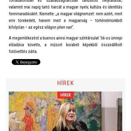
forradalomban és szabadságharcban tanúsított helytállását,
valamint mai napig tartó harcát a magyar nyelv, kultúra és identitás
fennmaradásáért. Kiemelte: „a magyar világnemzet: nem azért, mert
erre törekedett, hanem mert a magyarság – történelmünkből
kifolyóan – az egész világon jelen van”.
A megemlékezést a buenos airesi magyar színtársulat ’56-os ünnepi
előadása követte, a műsort korabeli képekből összeállított
fotóvetítés zárta.
HÍREK
HÍREK