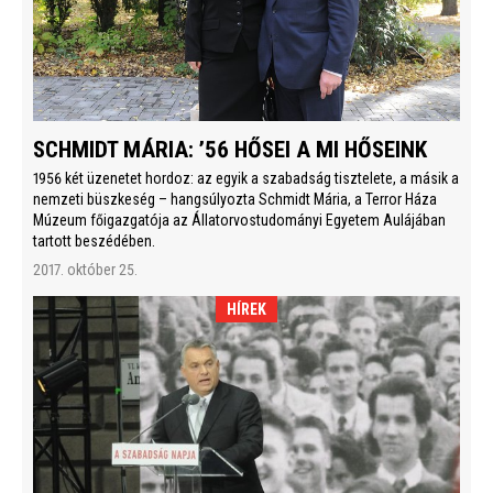
SCHMIDT MÁRIA: ’56 HŐSEI A MI HŐSEINK
1956 két üzenetet hordoz: az egyik a szabadság tisztelete, a másik a
nemzeti büszkeség – hangsúlyozta Schmidt Mária, a Terror Háza
Múzeum főigazgatója az Állatorvostudományi Egyetem Aulájában
tartott beszédében.
2017. október 25.
HÍREK