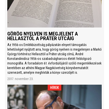
GÖRÖG NYELVEN IS MEGJELENT A
HELLASZTÓL A PRÁTER UTCÁIG
Az 1956-os Emlékbizottság pályázatán elnyert támogatás
lehetőséget nyújtott arra, hogy görög nyelven is megjelenjen a Markó
György történész Hellasztól a Práter utcáig című, André
Konstandinidisz 1956-os szabadságharcos életét feldolgozó
monográfia. A forradalom 61. évfordulójáról szóló megemlékezések
keretében az athéni Magyar Nagykövetség könyvbemutatót
szervezett, amelyre meghívták a könyv szerzőjét is.
2017. november 23.
HÍREK