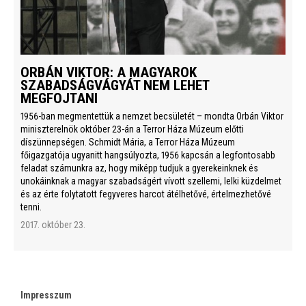
ORBÁN VIKTOR: A MAGYAROK
SZABADSÁGVÁGYÁT NEM LEHET
MEGFOJTANI
1956-ban megmentettük a nemzet becsületét – mondta Orbán Viktor
miniszterelnök október 23-án a Terror Háza Múzeum előtti
díszünnepségen. Schmidt Mária, a Terror Háza Múzeum
főigazgatója ugyanitt hangsúlyozta, 1956 kapcsán a legfontosabb
feladat számunkra az, hogy miképp tudjuk a gyerekeinknek és
unokáinknak a magyar szabadságért vívott szellemi, lelki küzdelmet
és az érte folytatott fegyveres harcot átélhetővé, értelmezhetővé
tenni.
2017. október 23.
Impresszum