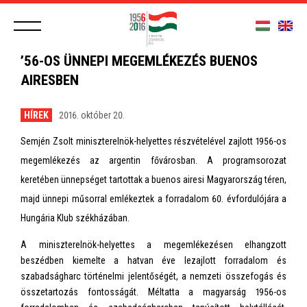
’56-OS ÜNNEPI MEGEMLÉKEZÉS BUENOS
AIRESBEN
HÍREK
2016. október 20.
Semjén Zsolt miniszterelnök-helyettes részvételével zajlott 1956-os
megemlékezés az argentin fővárosban. A programsorozat
keretében ünnepséget tartottak a buenos airesi Magyarország téren,
majd ünnepi műsorral emlékeztek a forradalom 60. évfordulójára a
Hungária Klub székházában.
A miniszterelnök-helyettes a megemlékezésen elhangzott
beszédben kiemelte a hatvan éve lezajlott forradalom és
szabadságharc történelmi jelentőségét, a nemzeti összefogás és
összetartozás fontosságát. Méltatta a magyarság 1956-os