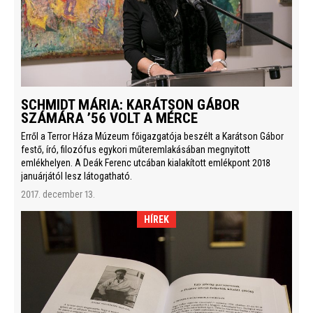
SCHMIDT MÁRIA: KARÁTSON GÁBOR
SZÁMÁRA ’56 VOLT A MÉRCE
Erről a Terror Háza Múzeum főigazgatója beszélt a Karátson Gábor
festő, író, filozófus egykori műteremlakásában megnyitott
emlékhelyen. A Deák Ferenc utcában kialakított emlékpont 2018
januárjától lesz látogatható.
2017. december 13.
HÍREK