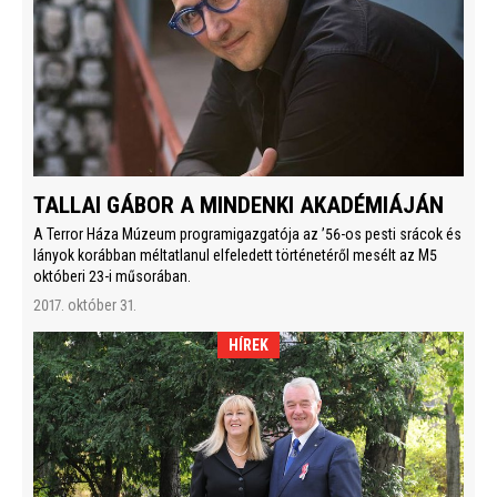
TALLAI GÁBOR A MINDENKI AKADÉMIÁJÁN
A Terror Háza Múzeum programigazgatója az ’56-os pesti srácok és
lányok korábban méltatlanul elfeledett történetéről mesélt az M5
októberi 23-i műsorában.
2017. október 31.
HÍREK