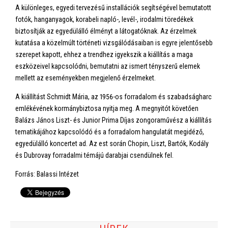
A különleges, egyedi tervezésű installációk segítségével bemutatott
fotók, hanganyagok, korabeli napló-, levél-, irodalmi töredékek
biztosítják az egyedülálló élményt a látogatóknak. Az érzelmek
kutatása a közelmúlt történeti vizsgálódásaiban is egyre jelentősebb
szerepet kapott, ehhez a trendhez igyekszik a kiállítás a maga
eszközeivel kapcsolódni, bemutatni az ismert tényszerű elemek
mellett az eseményekben megjelenő érzelmeket.
A kiállítást Schmidt Mária, az 1956-os forradalom és szabadságharc
emlékévének kormánybiztosa nyitja meg. A megnyitót követően
Balázs János Liszt- és Junior Prima Díjas zongoraművész a kiállítás
tematikájához kapcsolódó és a forradalom hangulatát megidéző,
egyedülálló koncertet ad. Az est során Chopin, Liszt, Bartók, Kodály
és Dubrovay forradalmi témájú darabjai csendülnek fel.
Forrás: Balassi Intézet