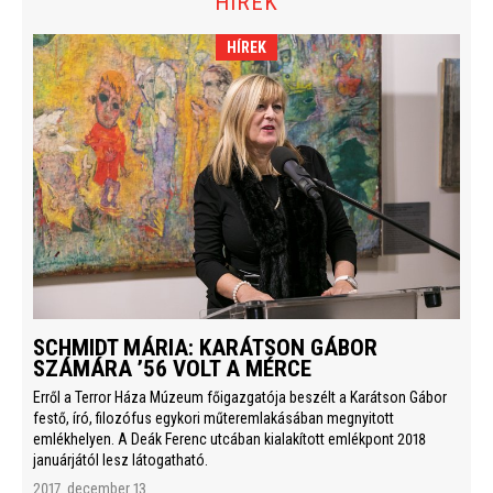
HÍREK
HÍREK
SCHMIDT MÁRIA: KARÁTSON GÁBOR
SZÁMÁRA ’56 VOLT A MÉRCE
Erről a Terror Háza Múzeum főigazgatója beszélt a Karátson Gábor
festő, író, filozófus egykori műteremlakásában megnyitott
emlékhelyen. A Deák Ferenc utcában kialakított emlékpont 2018
januárjától lesz látogatható.
2017. december 13.