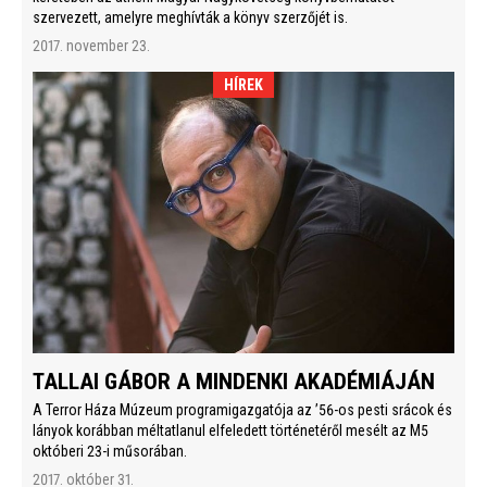
szervezett, amelyre meghívták a könyv szerzőjét is.
2017. november 23.
HÍREK
TALLAI GÁBOR A MINDENKI AKADÉMIÁJÁN
A Terror Háza Múzeum programigazgatója az ’56-os pesti srácok és
lányok korábban méltatlanul elfeledett történetéről mesélt az M5
októberi 23-i műsorában.
2017. október 31.