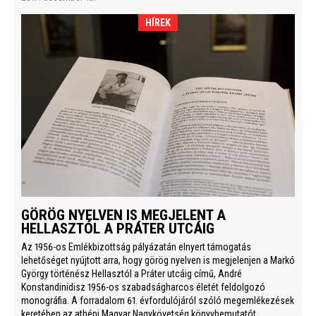
HÍREK
GÖRÖG NYELVEN IS MEGJELENT A
HELLASZTÓL A PRÁTER UTCÁIG
Az 1956-os Emlékbizottság pályázatán elnyert támogatás
lehetőséget nyújtott arra, hogy görög nyelven is megjelenjen a Markó
György történész Hellasztól a Práter utcáig című, André
Konstandinidisz 1956-os szabadságharcos életét feldolgozó
monográfia. A forradalom 61. évfordulójáról szóló megemlékezések
keretében az athéni Magyar Nagykövetség könyvbemutatót