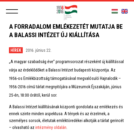
A FORRADALOM EMLÉKEZETÉT MUTATJA BE
A BALASSI INTÉZET ÚJ KIÁLLÍTÁSA
HÍREK
2016. június 22.
„A magyar szabadság éve” programsorozat részeként új kiállítással
várja az érdeklődőket a Balassi Intézet budapesti központja. Az
1956-os Emlékbizottság támogatásával megvalósuló Hajnalodik –
1956-2016 című tárlat megnyitójára a Múzeumok Éjszakáján, június
25-én, 18:00 órától, kerül sor.
A Balassi Intézet kiállításának központi gondolata az emlékezés és
ennek szinte minden aspektusa. A tények és az érzelmek, a
személyes sorsok, életutak emléktöredékei alkotják a tárlat gerincét
– olvasható az
intézmény oldalán
.