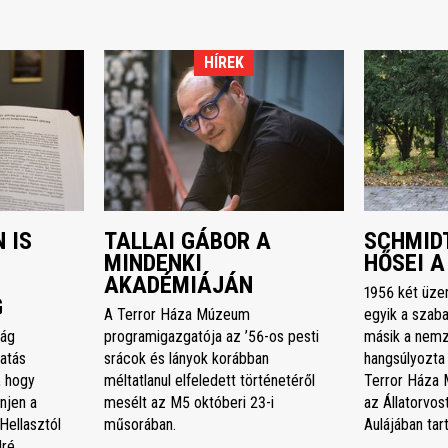
HÍREK
 IS
TALLAI GÁBOR A
SCHMIDT
MINDENKI
HŐSEI A
AKADÉMIÁJÁN
1956 két üze
G
A Terror Háza Múzeum
egyik a szaba
ság
programigazgatója az ’56-os pesti
másik a nemz
atás
srácok és lányok korábban
hangsúlyozta
, hogy
méltatlanul elfeledett történetéről
Terror Háza 
njen a
mesélt az M5 októberi 23-i
az Állatorvo
Hellasztól
műsorában.
Aulájában ta
dré