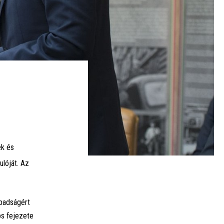
ek és
lóját. Az
abadságért
os fejezete