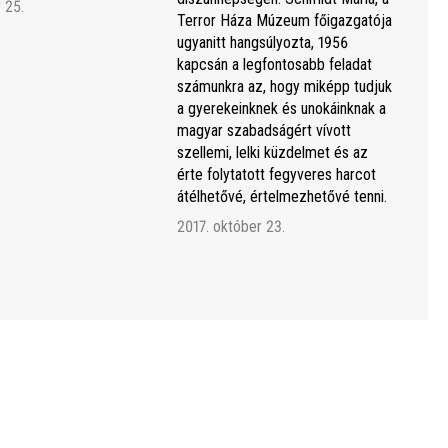
 25.
Terror Háza Múzeum főigazgatója
ugyanitt hangsúlyozta, 1956
kapcsán a legfontosabb feladat
számunkra az, hogy miképp tudjuk
a gyerekeinknek és unokáinknak a
magyar szabadságért vívott
szellemi, lelki küzdelmet és az
érte folytatott fegyveres harcot
átélhetővé, értelmezhetővé tenni.
2017. október 23.