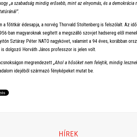
 hogy
„a szabadság mindig erősebb, mint az elnyomás, és a demokrácia 
tatúránál”.
a főtitkár édesapja, a norvég Thorvald Stoltenberg is felszólalt. Az id
956-ban magyaroknak segített a megszálló szovjet hadsereg elől menek
nyitón Sztáray Péter NATO nagykövet, valamint a 94 éves, korábban ors
 is dolgozó Horváth János professzor is jelen volt.
ncsnokságon megrendezett
„Ahol a hősöket nem felejtik, mindig lesznek
orradalom idejéből származó fényképeket mutat be.
HÍREK