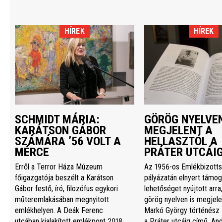
HÍREK
HÍREK
SCHMIDT MÁRIA:
GÖRÖG NYELVEN
KARÁTSON GÁBOR
MEGJELENT A
SZÁMÁRA ’56 VOLT A
HELLASZTÓL A
MÉRCE
PRÁTER UTCÁI
Erről a Terror Háza Múzeum
Az 1956-os Emlékbizott
főigazgatója beszélt a Karátson
pályázatán elnyert támog
Gábor festő, író, filozófus egykori
lehetőséget nyújtott arra
műteremlakásában megnyitott
görög nyelven is megjele
emlékhelyen. A Deák Ferenc
Markó György történész 
utcában kialakított emlékpont 2018
a Práter utcáig című, An