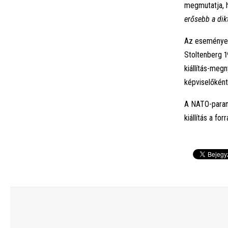
megmutatja,
erősebb a dik
Az eseményen 
Stoltenberg 1
kiállítás-meg
képviselőként
A NATO-para
kiállítás a f