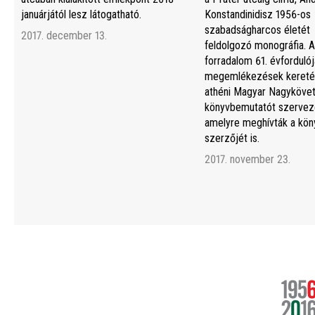
januárjától lesz látogatható.
Konstandinidisz 1956-os
szabadságharcos életét
2017. december 13.
feldolgozó monográfia. A
forradalom 61. évfordulój
megemlékezések kereté
athéni Magyar Nagyköve
könyvbemutatót szerveze
amelyre meghívták a kön
szerzőjét is.
2017. november 23.