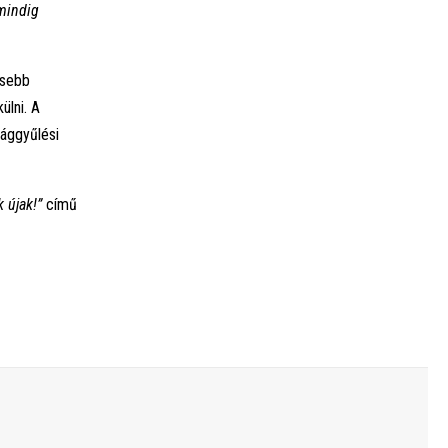
mindig
ősebb
ülni. A
zággyűlési
 újak!”
című