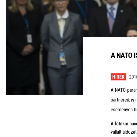
A NATO 
HÍREK
2016
A NATO-paran
partnereik is
eseményen be
A főtitkár ha
vállalt áldoz