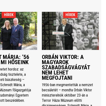
HÍREK
HÍREK
 MÁRIA: ’56
ORBÁN VIKTOR: A
 MI HŐSEINK
MAGYAROK
SZABADSÁGVÁGYÁT
netet hordoz: az
NEM LEHET
dság tisztelete, a
MEGFOJTANI
eti büszkeség –
 Schmidt Mária, a
1956-ban megmentettük a nemzet
Múzeum főigazgatója
becsületét – mondta Orbán Viktor
studományi Egyetem
miniszterelnök október 23-án a
rtott beszédében.
Terror Háza Múzeum előtti
díszünnepségen. Schmidt Mária, a