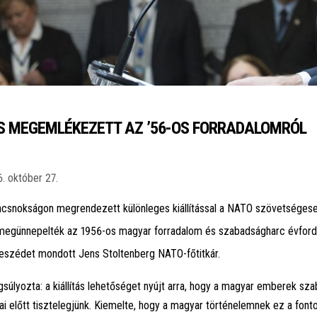
IS MEGEMLÉKEZETT AZ ’56-OS FORRADALOMRÓL
. október 27.
csnokságon megrendezett különleges kiállítással a NATO szövetséges
 megünnepelték az 1956-os magyar forradalom és szabadságharc évfordu
szédet mondott Jens Stoltenberg NATO-főtitkár.
ngsúlyozta: a kiállítás lehetőséget nyújt arra, hogy a magyar emberek sz
atai előtt tisztelegjünk. Kiemelte, hogy a magyar történelemnek ez a font