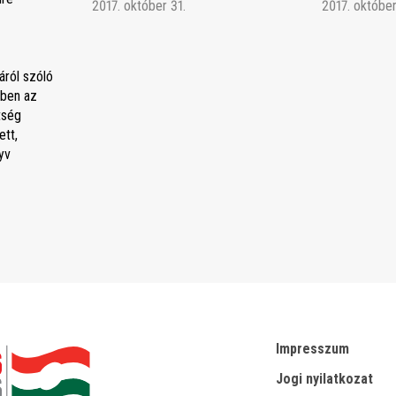
2017. október 31.
2017. október
áról szóló
ben az
tség
tt,
yv
Impresszum
Jogi nyilatkozat