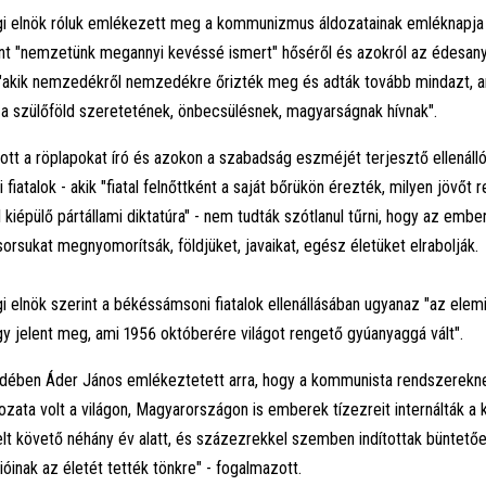
gi elnök róluk emlékezett meg
a kommunizmus áldozatainak emléknapja
nt "nemzetünk megannyi kevéssé ismert" hőséről és azokról az édesany
 "akik nemzedékről nemzedékre őrizték meg és adták tovább mindazt, a
 a szülőföld szeretetének, önbecsülésnek, magyarságnak hívnak".
tt a röplapokat író és azokon a szabadság eszméjét terjesztő ellenállók
iatalok - akik "fiatal felnőttként a saját bőrükön érezték, milyen jövőt 
l kiépülő pártállami diktatúra" - nem tudták szótlanul tűrni, hogy az embe
orsukat megnyomorítsák, földjüket, javaikat, egész életüket elrabolják.
i elnök szerint a békéssámsoni fiatalok ellenállásában ugyanaz "az elem
 jelent meg, ami 1956 októberére világot rengető gyúanyaggá vált".
dében Áder János emlékeztetett arra, hogy a kommunista rendszerek
dozata volt a világon, Magyarországon is emberek tízezreit internálták 
lt követő néhány év alatt, és százezrekkel szemben indítottak büntetőel
ióinak az életét tették tönkre" - fogalmazott.