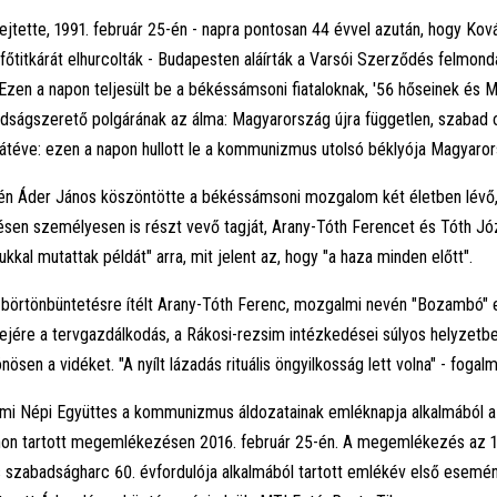
fejtette, 1991. február 25-én - napra pontosan 44 évvel azután, hogy Ková
főtitkárát elhurcolták - Budapesten aláírták a Varsói Szerződés felmond
Ezen a napon teljesült be a békéssámsoni fiataloknak, '56 hőseinek és
ságszerető polgárának az álma: Magyarország újra független, szabad or
téve: ezen a napon hullott le a kommunizmus utolsó béklyója Magyaror
n Áder János köszöntötte a békéssámsoni mozgalom két életben lévő,
n személyesen is részt vevő tagját, Arany-Tóth Ferencet és Tóth Józ
ukkal mutattak példát" arra, mit jelent az, hogy "a haza minden előtt".
 börtönbüntetésre ítélt Arany-Tóth Ferenc, mozgalmi nevén "Bozambó" 
ejére a tervgazdálkodás, a Rákosi-rezsim intézkedései súlyos helyzetb
nösen a vidéket. "A nyílt lázadás rituális öngyilkosság lett volna" - fogal
ami Népi Együttes a kommunizmus áldozatainak emléknapja alkalmából a
n tartott megemlékezésen 2016. február 25-én. A megemlékezés az 
 szabadságharc 60. évfordulója alkalmából tartott emlékév első esemén