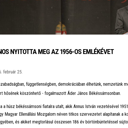
NOS NYITOTTA MEG AZ 1956-OS EMLÉKÉVET
. február 25.
szabadságban, függetlenségben, demokráciában élhetünk, nemzetünk m
rt hősének köszönhető - fogalmazott Áder János Békéssámsonban.
ra a húsz békéssámsoni fiatalra utalt, akik Annus István vezetésével 195
gy Magyar Ellenállási Mozgalom néven titkos szervezetet alapítanak a
jegyében, és akiket megtorlásul összesen 186 év börtönbüntetéssel sújto