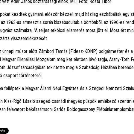
 vett Áder János köztársasági elnök. MTI Fotó: Rosta Tibor
apokat kezdtek gyártani, először kézzel, majd házilag eszkábáltak egy s
 az 1963-as amnesztia során kiszabadultak a börtönből, az 1990-es ren
gvást számukra. "A teljes erkölcsi elismerés most jött el. Most ért min
 zárta visszaemlékezését.
z ünnepi műsor előtt Zámbori Tamás (Fidesz-KDNP) polgármester és a
Magyar Ellenállási Mozgalom még két életben lévő tagja, Arany-Tóth F
óth József társaságában tekintette meg a Szabadság Házában berendeze
lló csoport történetéről.
n felléptek a Magyar Állami Népi Együttes és a Szegedi Nemzeti Szính
án Kiss-Rigó László szeged-csanádi megyés püspök emlékező szentmisé
szán felavatott békéssámsoni Sarlós Boldogasszony Plébániatemplomba