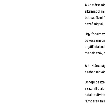
A köztársasá
alkalmából
mi
édesapákról,
hazafiságnak,
Úgy fogalmazo
békéssámsoni f
a gátlástalanu
megalázzák, s
A köztársaság
szabadságvágy
Ünnepi beszé
százmillió ál
hatalomátvéte
"Emberek mill