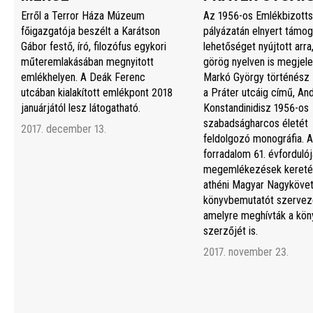
Erről a Terror Háza Múzeum
Az 1956-os Emlékbizott
főigazgatója beszélt a Karátson
pályázatán elnyert támog
Gábor festő, író, filozófus egykori
lehetőséget nyújtott arra
műteremlakásában megnyitott
görög nyelven is megjele
emlékhelyen. A Deák Ferenc
Markó György történész 
utcában kialakított emlékpont 2018
a Práter utcáig című, An
januárjától lesz látogatható.
Konstandinidisz 1956-os
szabadságharcos életét
2017. december 13.
feldolgozó monográfia. A
forradalom 61. évfordulój
megemlékezések kereté
athéni Magyar Nagyköve
könyvbemutatót szerveze
amelyre meghívták a kön
szerzőjét is.
2017. november 23.