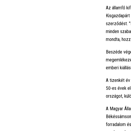
Az államfő ki
Kisgazdapárt 
szerződést. "
minden szabad
mondta, hozzá
Beszéde végé
megemlékezése
emberi kiállás
A tizenkét év
50-es évek el
országot, külö
A Magyar Áll
Békéssámsono
forradalom és