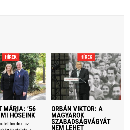
HÍREK
HÍREK
 MÁRIA: ’56
ORBÁN VIKTOR: A
 MI HŐSEINK
MAGYAROK
SZABADSÁGVÁGYÁT
netet hordoz: az
NEM LEHET