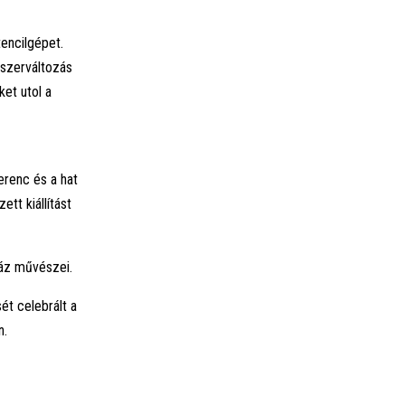
tencilgépet.
dszerváltozás
ket utol a
erenc és a hat
tt kiállítást
áz művészei.
t celebrált a
n.