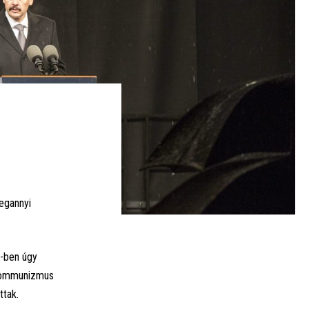
egannyi
1-ben úgy
 kommunizmus
ttak.