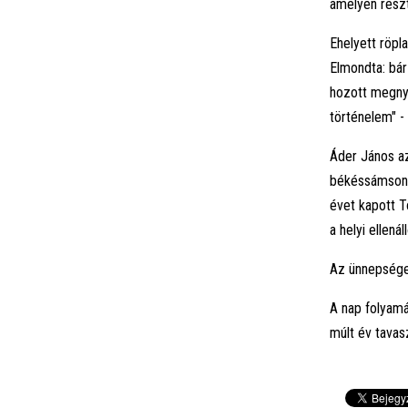
amelyen részt
Ehelyett röpl
Elmondta: bár
hozott megnyu
történelem" -
Áder János a
békéssámsoni 
évet kapott T
a helyi ellená
Az ünnepsége
A nap folyam
múlt év tava