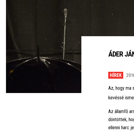
ÁDER JÁ
HÍREK
2016
Az, hogy ma 
kevéssé isme
Az államfő ar
döntöttek, ho
ellenni harc 