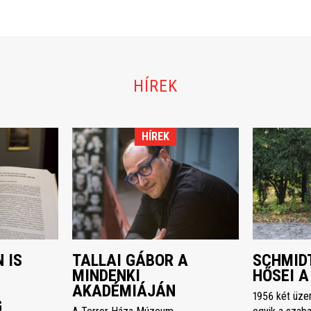
HÍREK
HÍREK
 IS
TALLAI GÁBOR A
SCHMIDT
MINDENKI
HŐSEI A
AKADÉMIÁJÁN
1956 két üze
G