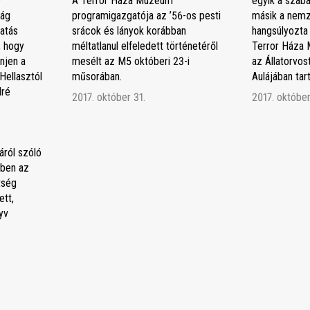
A Terror Háza Múzeum
egyik a szaba
ság
programigazgatója az ’56-os pesti
másik a nemz
atás
srácok és lányok korábban
hangsúlyozta
, hogy
méltatlanul elfeledett történetéről
Terror Háza 
njen a
mesélt az M5 októberi 23-i
az Állatorvo
Hellasztól
műsorában.
Aulájában ta
dré
2017. október 31.
2017. október
áról szóló
ben az
tség
tt,
yv