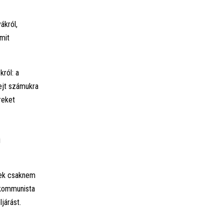
ákról,
mit
ról: a
rejt számukra
reket
i
nek csaknem
a kommunista
járást.