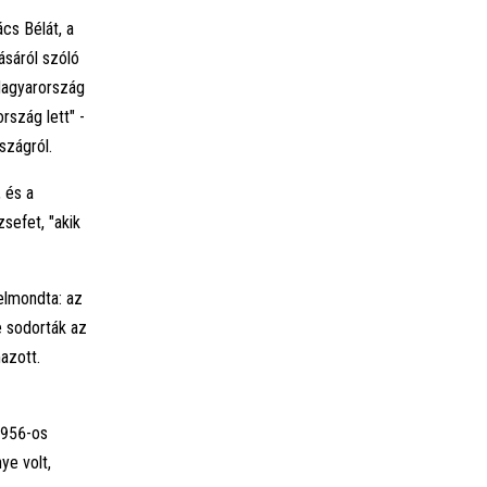
cs Bélát, a
ásáról szóló
 Magyarország
szág lett" -
szágról.
 és a
sefet, "akik
elmondta: az
e sodorták az
mazott.
1956-os
ye volt,