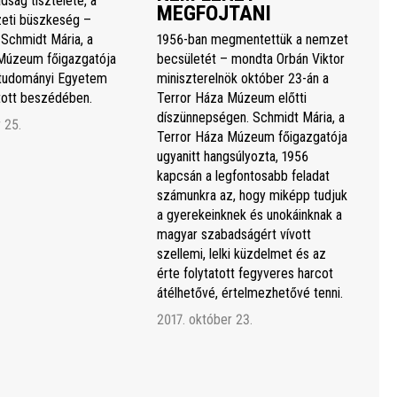
dság tisztelete, a
MEGFOJTANI
eti büszkeség –
 Schmidt Mária, a
1956-ban megmentettük a nemzet
Múzeum főigazgatója
becsületét – mondta Orbán Viktor
studományi Egyetem
miniszterelnök október 23-án a
rtott beszédében.
Terror Háza Múzeum előtti
díszünnepségen. Schmidt Mária, a
 25.
Terror Háza Múzeum főigazgatója
ugyanitt hangsúlyozta, 1956
kapcsán a legfontosabb feladat
számunkra az, hogy miképp tudjuk
a gyerekeinknek és unokáinknak a
magyar szabadságért vívott
szellemi, lelki küzdelmet és az
érte folytatott fegyveres harcot
átélhetővé, értelmezhetővé tenni.
2017. október 23.