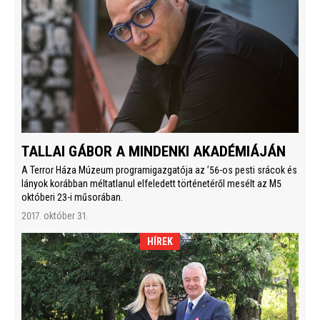
TALLAI GÁBOR A MINDENKI AKADÉMIÁJÁN
A Terror Háza Múzeum programigazgatója az ’56-os pesti srácok és
lányok korábban méltatlanul elfeledett történetéről mesélt az M5
októberi 23-i műsorában.
2017. október 31.
HÍREK