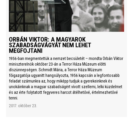
ORBÁN VIKTOR: A MAGYAROK
SZABADSÁGVÁGYÁT NEM LEHET
MEGFOJTANI
1956-ban megmentettük a nemzet becsületét – mondta Orbán Viktor
miniszterelnök október 23-án a Terror Háza Múzeum előtti
díszünnepségen. Schmidt Mária, a Terror Háza Múzeum
főigazgatója ugyanitt hangsúlyozta, 1956 kapcsán a legfontosabb
feladat számunkra az, hogy miképp tudjuk a gyerekeinknek és
unokáinknak a magyar szabadságért vívott szellemi, lelki küzdelmet
és az érte folytatott fegyveres harcot átélhetővé, értelmezhetővé
tenni.
2017. október 23.