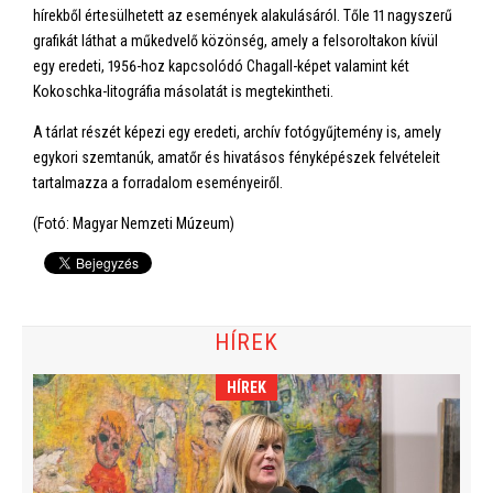
hírekből értesülhetett az események alakulásáról. Tőle 11 nagyszerű
grafikát láthat a műkedvelő közönség, amely a felsoroltakon kívül
egy eredeti, 1956-hoz kapcsolódó Chagall-képet valamint két
Kokoschka-litográfia másolatát is megtekintheti.
A tárlat részét képezi egy eredeti, archív fotógyűjtemény is, amely
egykori szemtanúk, amatőr és hivatásos fényképészek felvételeit
tartalmazza a forradalom eseményeiről.
(Fotó: Magyar Nemzeti Múzeum)
HÍREK
HÍREK