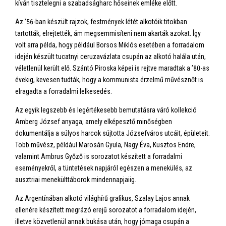
kíván tisztelegni a szabadságharc hőseinek emléke előtt.
Az ’56-ban készült rajzok, festmények létét alkotóik titokban
tartották, elrejtették, ám megsemmisíteni nem akarták azokat. Így
volt arra példa, hogy például Borsos Miklós esetében a forradalom
idején készült tucatnyi ceruzavázlata csupán az alkotó halála után,
véletlenül került elő. Szántó Piroska képei is rejtve maradtak a ’80-as
évekig, kevesen tudták, hogy a kommunista érzelmű művésznőt is
elragadta a forradalmi lelkesedés.
Az egyik legszebb és legértékesebb bemutatásra váró kollekció
Amberg József anyaga, amely elképesztő minőségben
dokumentálja a súlyos harcok sújtotta Józsefváros utcáit, épületeit.
Több művész, például Marosán Gyula, Nagy Éva, Kusztos Endre,
valamint Ambrus Győző is sorozatot készített a forradalmi
eseményekről, a tüntetések napjáról egészen a menekülés, az
ausztriai menekülttáborok mindennapjaiig.
Az Argentínában alkotó világhírű grafikus, Szalay Lajos annak
ellenére készített megrázó erejű sorozatot a forradalom idején,
illetve közvetlenül annak bukása után, hogy jómaga csupán a