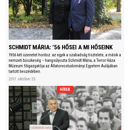
SCHMIDT MÁRIA: ’56 HŐSEI A MI HŐSEINK
1956 két üzenetet hordoz: az egyik a szabadság tisztelete, a másik a
nemzeti büszkeség – hangsúlyozta Schmidt Mária, a Terror Háza
Múzeum főigazgatója az Állatorvostudományi Egyetem Aulájában
tartott beszédében.
2017. október 25.
HÍREK