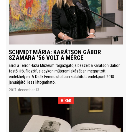
SCHMIDT MÁRIA: KARÁTSON GÁBOR
SZÁMÁRA ’56 VOLT A MÉRCE
Erről a Terror Háza Múzeum főigazgatója beszélt a Karátson Gábor
festő, író, filozófus egykori műteremlakásában megnyitott
emlékhelyen. A Deák Ferenc utcában kialakított emlékpont 2018
januárjától lesz látogatható.
2017. december 13.
HÍREK