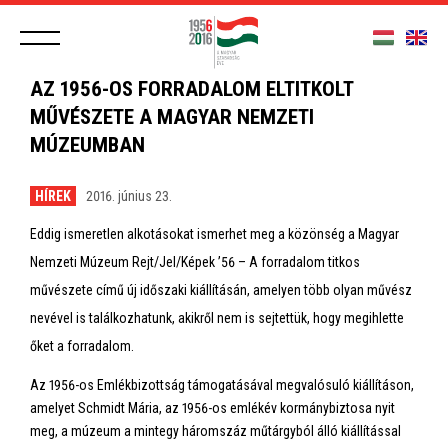
AZ 1956-OS FORRADALOM ELTITKOLT
MŰVÉSZETE A MAGYAR NEMZETI
MÚZEUMBAN
HÍREK
2016. június 23.
Eddig ismeretlen alkotásokat ismerhet meg a közönség a Magyar
Nemzeti Múzeum Rejt/Jel/Képek ’56 – A forradalom titkos
művészete című új időszaki kiállításán, amelyen több olyan művész
nevével is találkozhatunk, akikről nem is sejtettük, hogy megihlette
őket a forradalom.
Az 1956-os Emlékbizottság támogatásával megvalósuló kiállításon,
amelyet Schmidt Mária, az 1956-os emlékév kormánybiztosa nyit
meg, a múzeum a mintegy háromszáz műtárgyból álló kiállítással