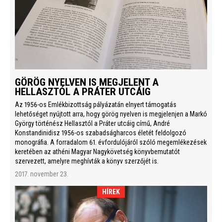
GÖRÖG NYELVEN IS MEGJELENT A
HELLASZTÓL A PRÁTER UTCÁIG
Az 1956-os Emlékbizottság pályázatán elnyert támogatás
lehetőséget nyújtott arra, hogy görög nyelven is megjelenjen a Markó
György történész Hellasztól a Práter utcáig című, André
Konstandinidisz 1956-os szabadságharcos életét feldolgozó
monográfia. A forradalom 61. évfordulójáról szóló megemlékezések
keretében az athéni Magyar Nagykövetség könyvbemutatót
szervezett, amelyre meghívták a könyv szerzőjét is.
2017. november 23.
HÍREK