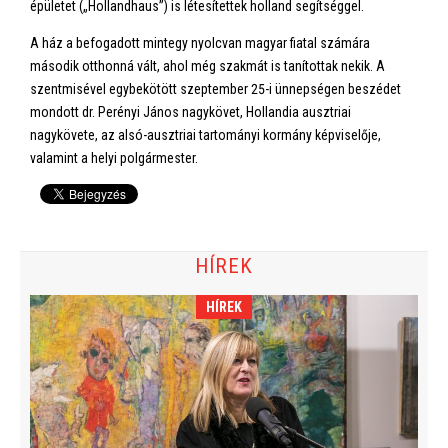
épületet („Hollandhaus”) is létesítettek holland segítséggel.
A ház a befogadott mintegy nyolcvan magyar fiatal számára
második otthonná vált, ahol még szakmát is tanítottak nekik. A
szentmisével egybekötött szeptember 25-i ünnepségen beszédet
mondott dr. Perényi János nagykövet, Hollandia ausztriai
nagykövete, az alsó-ausztriai tartományi kormány képviselője,
valamint a helyi polgármester.
HÍREK
HÍREK