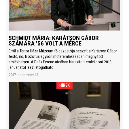
SCHMIDT MÁRIA: KARÁTSON GÁBOR
SZÁMÁRA ’56 VOLT A MÉRCE
Erről a Terror Háza Múzeum főigazgatója beszélt a Karátson Gábor
festő, író, filozófus egykori műteremlakásában megnyitott
emlékhelyen. A Deák Ferenc utcában kialakított emlékpont 2018
januárjától lesz látogatható.
2017. december 13.
HÍREK