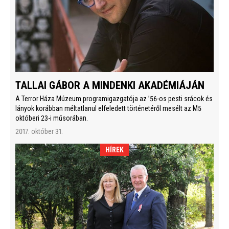
TALLAI GÁBOR A MINDENKI AKADÉMIÁJÁN
A Terror Háza Múzeum programigazgatója az ’56-os pesti srácok és
lányok korábban méltatlanul elfeledett történetéről mesélt az M5
októberi 23-i műsorában.
2017. október 31.
HÍREK