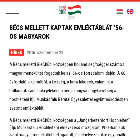
BÉCS MELLETT KAPTAK EMLÉKTÁBLÁT ’56-
OS MAGYAROK
HÍREK
2016. szeptember 29.
A Bécs melletti Gießhübl községben holland segítséggel számos
magyar menekültet fogadtak be az ’56-os forradalom idején. A 60.
évforduló alkalmából, a község, a helyi lakosok, valamint a
hollandok iránti hála jeleként a bécsi magyar nagykövetség a
hochleiteni Ifjú Munkásfalu Barátai Egyesülettel együttműködésben
avatott emléktáblát.
A Bécs melletti Gießhübl községben a „Jungarbeiterdorf Hochleiten“
(Ifjú Munkásfalu Hochleiten) elnevezésű mozgalom 1956-ban sok
fiatal magyar menekültet befogadott, és elhelyezésükre egy önálló