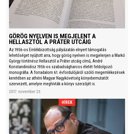
GÖRÖG NYELVEN IS MEGJELENT A
HELLASZTÓL A PRÁTER UTCÁIG
Az 1956-os Emlékbizottság pályázatán elnyert támogatás
lehetőséget nyújtott arra, hogy görög nyelven is megjelenjen a Markó
György történész Hellasztól a Práter utcáig című, André
Konstandinidisz 1956-os szabadságharcos életét feldolgozó
monográfia. A forradalom 61. évfordulójáról szóló megemlékezések
keretében az athéni Magyar Nagykövetség könyvbemutatót
szervezett, amelyre meghívták a könyv szerzőjét is.
2017. november 23.
HÍREK