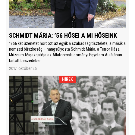
SCHMIDT MÁRIA: ’56 HŐSEI A MI HŐSEINK
1956 két üzenetet hordoz: az egyik a szabadság tisztelete, a másik a
nemzeti büszkeség – hangsúlyozta Schmidt Mária, a Terror Háza
Múzeum főigazgatója az Állatorvostudományi Egyetem Aulájában
tartott beszédében.
2017. október 25.
HÍREK