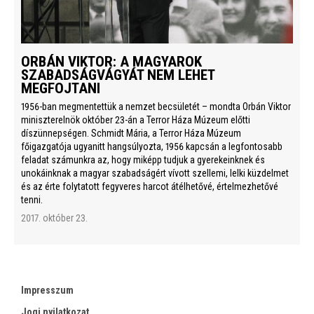
ORBÁN VIKTOR: A MAGYAROK
SZABADSÁGVÁGYÁT NEM LEHET
MEGFOJTANI
1956-ban megmentettük a nemzet becsületét – mondta Orbán Viktor
miniszterelnök október 23-án a Terror Háza Múzeum előtti
díszünnepségen. Schmidt Mária, a Terror Háza Múzeum
főigazgatója ugyanitt hangsúlyozta, 1956 kapcsán a legfontosabb
feladat számunkra az, hogy miképp tudjuk a gyerekeinknek és
unokáinknak a magyar szabadságért vívott szellemi, lelki küzdelmet
és az érte folytatott fegyveres harcot átélhetővé, értelmezhetővé
tenni.
2017. október 23.
Impresszum
Jogi nyilatkozat