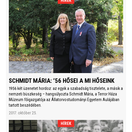
HÍREK
SCHMIDT MÁRIA: ’56 HŐSEI A MI HŐSEINK
1956 két üzenetet hordoz: az egyik a szabadság tisztelete, a másik a
nemzeti büszkeség – hangsúlyozta Schmidt Mária, a Terror Háza
Múzeum főigazgatója az Állatorvostudományi Egyetem Aulájában
tartott beszédében.
2017. október 25.
HÍREK