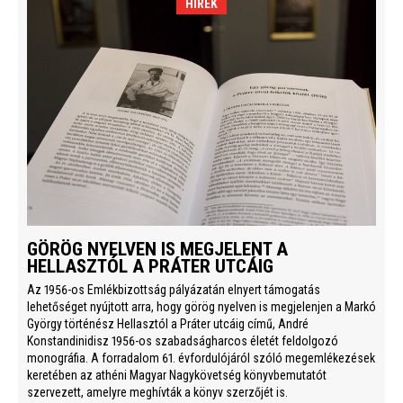
HÍREK
GÖRÖG NYELVEN IS MEGJELENT A
HELLASZTÓL A PRÁTER UTCÁIG
Az 1956-os Emlékbizottság pályázatán elnyert támogatás
lehetőséget nyújtott arra, hogy görög nyelven is megjelenjen a Markó
György történész Hellasztól a Práter utcáig című, André
Konstandinidisz 1956-os szabadságharcos életét feldolgozó
monográfia. A forradalom 61. évfordulójáról szóló megemlékezések
keretében az athéni Magyar Nagykövetség könyvbemutatót
szervezett, amelyre meghívták a könyv szerzőjét is.