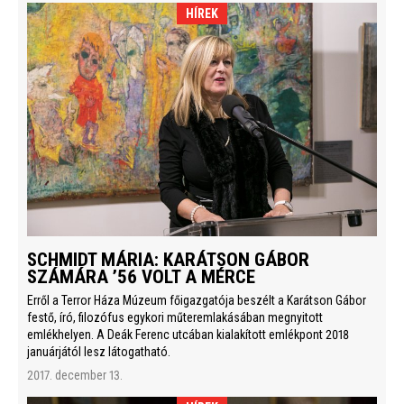
HÍREK
SCHMIDT MÁRIA: KARÁTSON GÁBOR
SZÁMÁRA ’56 VOLT A MÉRCE
Erről a Terror Háza Múzeum főigazgatója beszélt a Karátson Gábor
festő, író, filozófus egykori műteremlakásában megnyitott
emlékhelyen. A Deák Ferenc utcában kialakított emlékpont 2018
januárjától lesz látogatható.
2017. december 13.