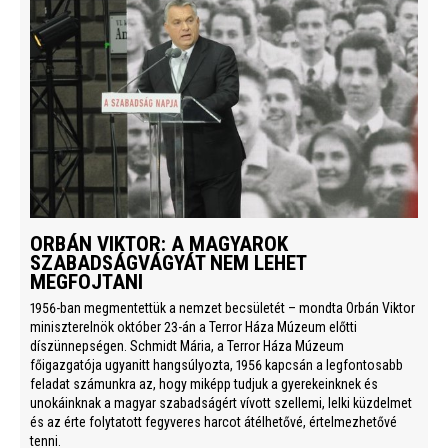
ORBÁN VIKTOR: A MAGYAROK
SZABADSÁGVÁGYÁT NEM LEHET
MEGFOJTANI
1956-ban megmentettük a nemzet becsületét – mondta Orbán Viktor
miniszterelnök október 23-án a Terror Háza Múzeum előtti
díszünnepségen. Schmidt Mária, a Terror Háza Múzeum
főigazgatója ugyanitt hangsúlyozta, 1956 kapcsán a legfontosabb
feladat számunkra az, hogy miképp tudjuk a gyerekeinknek és
unokáinknak a magyar szabadságért vívott szellemi, lelki küzdelmet
és az érte folytatott fegyveres harcot átélhetővé, értelmezhetővé
tenni.