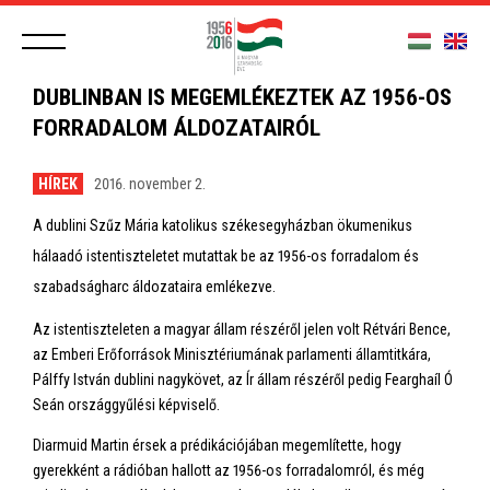
DUBLINBAN IS MEGEMLÉKEZTEK AZ 1956-OS
FORRADALOM ÁLDOZATAIRÓL
HÍREK
2016. november 2.
A dublini Szűz Mária katolikus székesegyházban ökumenikus
hálaadó istentiszteletet mutattak be az 1956-os forradalom és
szabadságharc áldozataira emlékezve.
Az istentiszteleten a magyar állam részéről jelen volt Rétvári Bence,
az Emberi Erőforrások Minisztériumának parlamenti államtitkára,
Pálffy István dublini nagykövet, az Ír állam részéről pedig Fearghaíl Ó
Seán országgyűlési képviselő.
Diarmuid Martin érsek a prédikációjában megemlítette, hogy
gyerekként a rádióban hallott az 1956-os forradalomról, és még