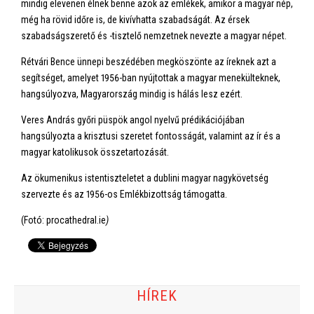
mindig elevenen élnek benne azok az emlékek, amikor a magyar nép,
még ha rövid időre is, de kivívhatta szabadságát. Az érsek
szabadságszerető és -tisztelő nemzetnek nevezte a magyar népet.
Rétvári Bence ünnepi beszédében megköszönte az íreknek azt a
segítséget, amelyet 1956-ban nyújtottak a magyar menekülteknek,
hangsúlyozva, Magyarország mindig is hálás lesz ezért.
Veres András győri püspök angol nyelvű prédikációjában
hangsúlyozta a krisztusi szeretet fontosságát, valamint az ír és a
magyar katolikusok összetartozását.
Az ökumenikus istentiszteletet a dublini magyar nagykövetség
szervezte és az 1956-os Emlékbizottság támogatta.
(Fotó: procathedral.ie
)
HÍREK