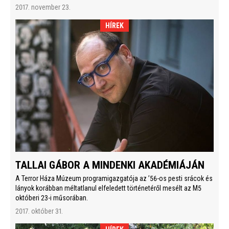
2017. november 23.
HÍREK
TALLAI GÁBOR A MINDENKI AKADÉMIÁJÁN
A Terror Háza Múzeum programigazgatója az ’56-os pesti srácok és
lányok korábban méltatlanul elfeledett történetéről mesélt az M5
októberi 23-i műsorában.
2017. október 31.